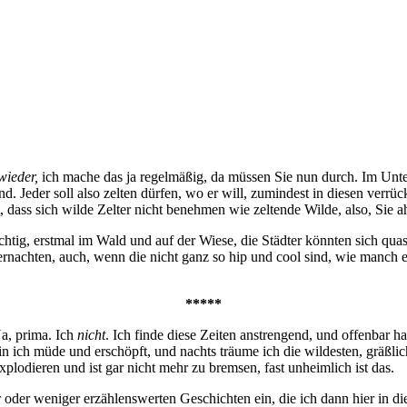
wieder,
ich mache das ja regelmäßig, da müssen Sie nun durch. Im Unter
. Jeder soll also zelten dürfen, wo er will, zumindest in diesen verrü
t, dass sich wilde Zelter nicht benehmen wie zeltende Wilde, also, Sie 
ig, erstmal im Wald und auf der Wiese, die Städter könnten sich quasi
achten, auch, wenn die nicht ganz so hip und cool sind, wie manch ei
*****
a, prima. Ich
nicht
. Ich finde diese Zeiten anstrengend, und offenbar h
 bin ich müde und erschöpft, und nachts träume ich die wildesten, gräß
xplodieren und ist gar nicht mehr zu bremsen, fast unheimlich ist das.
der weniger erzählenswerten Geschichten ein, die ich dann hier in die