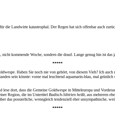
d für die Landwirte katastrophal. Der Regen hat sich offenbar auch zurü
o, nicht kommende Woche, sondern die drauf. Lange genug hin ist das 
*****
dwespe. Haben Sie noch nie von gehört, von diesem Vieh? Ich auch ni
tanden sein könnte: vorne mal leuchtend aquamarin-blau, mal grünlich sc
 und lese dort, dass die Gemeine Goldwespe in Mitteleuropa und Vorderas
einer Region, die im Untertitel
Badisch-Sibirien heißt
, aus mehreren ehe
ber das possierliche, wenngleich tendenziell eher unsympathische, weil
*****