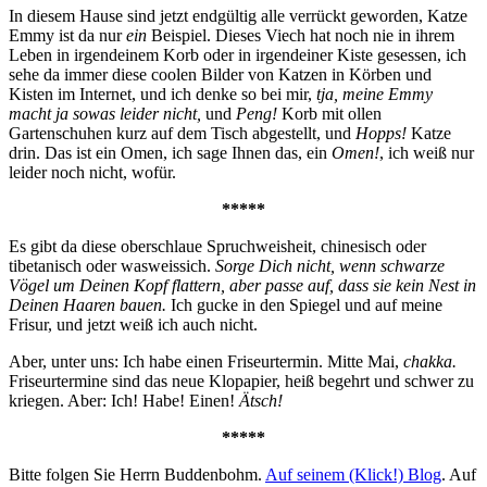
In diesem Hause sind jetzt endgültig alle verrückt geworden, Katze
Emmy ist da nur
ein
Beispiel. Dieses Viech hat noch nie in ihrem
Leben in irgendeinem Korb oder in irgendeiner Kiste gesessen, ich
sehe da immer diese coolen Bilder von Katzen in Körben und
Kisten im Internet, und ich denke so bei mir,
tja, meine Emmy
macht ja sowas leider nicht,
und
Peng!
Korb mit ollen
Gartenschuhen kurz auf dem Tisch abgestellt, und
Hopps!
Katze
drin. Das ist ein Omen, ich sage Ihnen das, ein
Omen!
, ich weiß nur
leider noch nicht, wofür.
*****
Es gibt da diese oberschlaue Spruchweisheit, chinesisch oder
tibetanisch oder wasweissich.
Sorge Dich nicht, wenn schwarze
Vögel um Deinen Kopf flattern, aber passe auf, dass sie kein Nest in
Deinen Haaren bauen.
Ich gucke in den Spiegel und auf meine
Frisur, und jetzt weiß ich auch nicht.
Aber, unter uns: Ich habe einen Friseurtermin. Mitte Mai,
chakka.
Friseurtermine sind das neue Klopapier, heiß begehrt und schwer zu
kriegen. Aber: Ich! Habe! Einen!
Ätsch!
*****
Bitte folgen Sie Herrn Buddenbohm.
Auf seinem (Klick!) Blog
. Auf