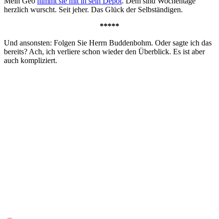
Mein Geo
nimmt sie mit in sein Depot
. Dem sind Wochentage
herzlich wurscht. Seit jeher. Das Glück der Selbständigen.
*****
Und ansonsten: Folgen Sie Herrn Buddenbohm. Oder sagte ich das
bereits? Ach, ich verliere schon wieder den Überblick. Es ist aber
auch kompliziert.