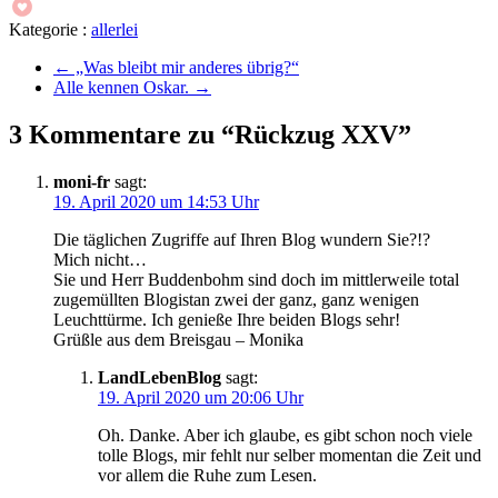
Kategorie :
allerlei
←
„Was bleibt mir anderes übrig?“
Alle kennen Oskar.
→
3 Kommentare zu “Rückzug XXV”
moni-fr
sagt:
19. April 2020 um 14:53 Uhr
Die täglichen Zugriffe auf Ihren Blog wundern Sie?!?
Mich nicht…
Sie und Herr Buddenbohm sind doch im mittlerweile total
zugemüllten Blogistan zwei der ganz, ganz wenigen
Leuchttürme. Ich genieße Ihre beiden Blogs sehr!
Grüßle aus dem Breisgau – Monika
LandLebenBlog
sagt:
19. April 2020 um 20:06 Uhr
Oh. Danke. Aber ich glaube, es gibt schon noch viele
tolle Blogs, mir fehlt nur selber momentan die Zeit und
vor allem die Ruhe zum Lesen.