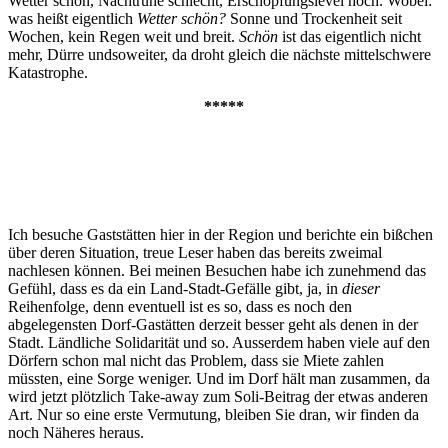
Wetter schön, Nachtruhe schlecht, Erschöpfungslevel hoch. Wobei:
was heißt eigentlich
Wetter schön?
Sonne und Trockenheit seit
Wochen, kein Regen weit und breit.
Schön
ist das eigentlich nicht
mehr, Dürre undsoweiter, da droht gleich die nächste mittelschwere
Katastrophe.
*****
Ich besuche Gaststätten hier in der Region und berichte ein bißchen
über deren Situation, treue Leser haben das bereits zweimal
nachlesen können. Bei meinen Besuchen habe ich zunehmend das
Gefühl, dass es da ein Land-Stadt-Gefälle gibt, ja, in
dieser
Reihenfolge, denn eventuell ist es so, dass es noch den
abgelegensten Dorf-Gastätten derzeit besser geht als denen in der
Stadt. Ländliche Solidarität und so. Ausserdem haben viele auf den
Dörfern schon mal nicht das Problem, dass sie Miete zahlen
müssten, eine Sorge weniger. Und im Dorf hält man zusammen, da
wird jetzt plötzlich Take-away zum Soli-Beitrag der etwas anderen
Art. Nur so eine erste Vermutung, bleiben Sie dran, wir finden da
noch Näheres heraus.