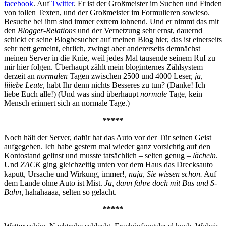
facebook
. Auf
Twitter
. Er ist der Großmeister im Suchen und Finden
von tollen Texten, und der Großmeister im Formulieren sowieso.
Besuche bei ihm sind immer extrem lohnend. Und er nimmt das mit
den
Blogger-Relations
und der Vernetzung sehr ernst, dauernd
schickt er seine Blogbesucher auf meinen Blog hier, das ist einerseits
sehr nett gemeint, ehrlich, zwingt aber andererseits demnächst
meinen Server in die Knie, weil jedes Mal tausende seinem Ruf zu
mir hier folgen. Überhaupt zählt mein bloginternes Zählsystem
derzeit an
normalen
Tagen zwischen 2500 und 4000 Leser,
ja,
liiiebe Leute
, habt Ihr denn nichts Besseres zu tun? (Danke! Ich
liebe Euch alle!) (Und was sind überhaupt
normale
Tage, kein
Mensch erinnert sich an normale Tage.)
*****
Noch hält der Server, dafür hat das Auto vor der Tür seinen Geist
aufgegeben. Ich habe gestern mal wieder ganz vorsichtig auf den
Kontostand gelinst und musste tatsächlich – selten genug –
lächeln
.
Und
ZACK
ging gleichzeitig unten vor dem Haus das Drecksauto
kaputt, Ursache und Wirkung, immer!,
naja, Sie wissen schon.
Auf
dem Lande ohne Auto ist Mist.
Ja, dann fahre doch mit Bus und S-
Bahn,
hahahaaaa, selten so gelacht.
*****