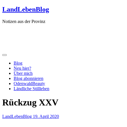
Zum
LandLebenBlog
Inhalt
springen
Notizen aus der Provinz
Blog
Neu hier?
Über mich
Blog abonnieren
OdenwaldBeauty
Ländliche Stillleben
Rückzug XXV
LandLebenBlog
19. April 2020