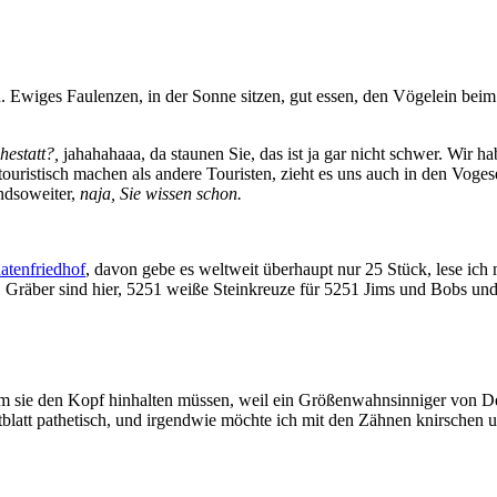
 Ewiges Faulenzen, in der Sonne sitzen, gut essen, den Vögelein bei
hestatt?,
jahahahaaa, da staunen Sie, das ist ja gar nicht schwer. Wir h
touristisch machen als andere Touristen, zieht es uns auch in den Vog
undsoweiter,
naja, Sie wissen schon.
atenfriedhof
, davon gebe es weltweit überhaupt nur 25 Stück, lese ich m
51 Gräber sind hier, 5251 weiße Steinkreuze für 5251 Jims und Bobs u
m sie den Kopf hinhalten müssen, weil ein Größenwahnsinniger von De
tblatt pathetisch, und irgendwie möchte ich mit den Zähnen knirschen un