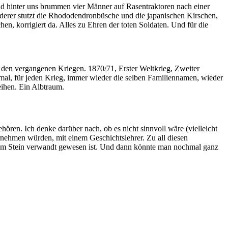
nd hinter uns brummen vier Männer auf Rasentraktoren nach einer
nderer stutzt die Rhododendronbüsche und die japanischen Kirschen,
chen, korrigiert da. Alles zu Ehren der toten Soldaten. Und für die
us den vergangenen Kriegen. 1870/71, Erster Weltkrieg, Zweiter
kmal, für jeden Krieg, immer wieder die selben Familiennamen, wieder
eihen. Ein Albtraum.
ören. Ich denke darüber nach, ob es nicht sinnvoll wäre (vielleicht
rnehmen würden, mit einem Geschichtslehrer. Zu all diesen
 dem Stein verwandt gewesen ist. Und dann könnte man nochmal ganz