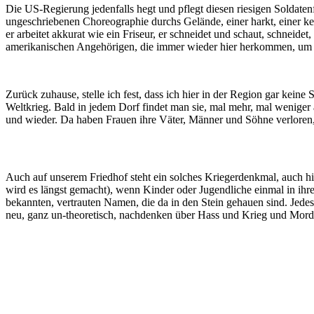
Die US-Regierung jedenfalls hegt und pflegt diesen riesigen Soldat
ungeschriebenen Choreographie durchs Gelände, einer harkt, einer ke
er arbeitet akkurat wie ein Friseur, er schneidet und schaut, schneidet
amerikanischen Angehörigen, die immer wieder hier herkommen, um 
Zurück zuhause, stelle ich fest, dass ich hier in der Region gar kei
Weltkrieg. Bald in jedem Dorf findet man sie, mal mehr, mal weniger
und wieder. Da haben Frauen ihre Väter, Männer und Söhne verloren,
Auch auf unserem Friedhof steht ein solches Kriegerdenkmal, auch hie
wird es längst gemacht), wenn Kinder oder Jugendliche einmal in ih
bekannten, vertrauten Namen, die da in den Stein gehauen sind. Je
neu, ganz un-theoretisch, nachdenken über Hass und Krieg und Mord,