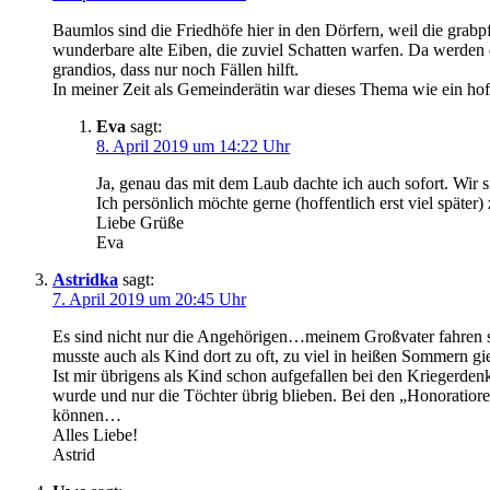
Baumlos sind die Friedhöfe hier in den Dörfern, weil die gra
wunderbare alte Eiben, die zuviel Schatten warfen. Da werden 
grandios, dass nur noch Fällen hilft.
In meiner Zeit als Gemeinderätin war dieses Thema wie ein 
Eva
sagt:
8. April 2019 um 14:22 Uhr
Ja, genau das mit dem Laub dachte ich auch sofort. Wir s
Ich persönlich möchte gerne (hoffentlich erst viel späte
Liebe Grüße
Eva
Astridka
sagt:
7. April 2019 um 20:45 Uhr
Es sind nicht nur die Angehörigen…meinem Großvater fahren s
musste auch als Kind dort zu oft, zu viel in heißen Sommern gi
Ist mir übrigens als Kind schon aufgefallen bei den Kriegerde
wurde und nur die Töchter übrig blieben. Bei den „Honoratiore
können…
Alles Liebe!
Astrid