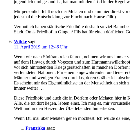
jugendlich und gesund ist, hat man mit dem Tod in der Regel w
Mir persönlich fehlt noch der Melaten und dann hier direkt vor
jedesmal die Entscheidung zur Flucht nach Hause fällt.)
Vermutlich haben städtische Friedhöfe deshalb so viel Baumbes
Stadt. Omis Friedhof in Gingen/ Fils hat für einen dörflichen 
Wibke
sagt:
11. April 2019 um 12:46 Uhr
Wenn wir nach Südfrankreich fahren, nehmen wir uns immer vi
auf dem Hinweg durch Vogesen und zum Hartmannswillerkopf un
vor sich hinrostenden Kriegsgerätschaften in manchen Dörfern: T
verfeindeten Nationen. Für einen langewährenden und teuer erk
Männer und wenigen Frauen durchlas, deren Gräber ich abschr
Es scheint mir das Eigentümlichste an der Menschheit an sich z
immer weiter …
Diese Friedhöfe und auch die in Dörfern oder Melaten hier in K
Alle, die tot dort liegen, lebten einst. Ich mag es, mir vorzus
Welt und in den Herzen der Überlebenden hinterließen.
Wenn Du mal über Melaten gehen möchtest: Ich wüßte da eine, 
Franziska
sagt: