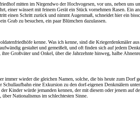
enfriedhof mitten im Nirgendwo der Hochvogesen, vor uns, neben uns u
hrt, einer wässert mit feinem Gerät ein Stück vornehmen Rasen. Ein a
, tritt einen Schritt zurück und nimmt Augenmaß, schneidet hier ein biss
ein Grab zu besuchen, ein paar Blümchen dazulassen.
ne Soldatenfriedhöfe kenne. Was ich kenne, sind die Kriegerdenkmäler a
 aufwändig gestaltet und gemeißelt, und oft finden sich auf jedem Den
 ihre Großväter und Onkel, über die Jahrzehnte hinweg, halbe Ahnenr
r immer wieder die gleichen Namen, solche, die bis heute zum Dorf geh
rer Schullaufbahn eine Exkursion zu den dorf-eigenen Denkmälern unte
des der Kinder würde jemanden kennen, der mit diesem oder jenem auf
 über Nationalismus im schlechtesten Sinne.