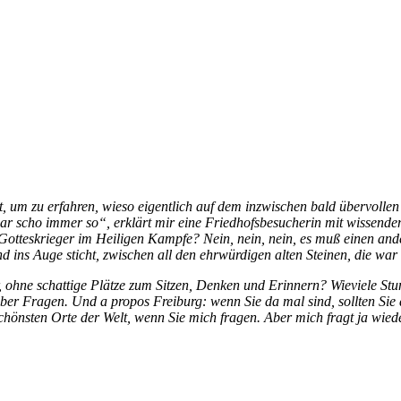
tzt, um zu erfahren, wieso eigentlich auf dem inzwischen bald übervoll
r scho immer so“, erklärt mir eine Friedhofsbesucherin mit wissendem
otteskrieger im Heiligen Kampfe? Nein, nein, nein, es muß einen andere
 ins Auge sticht, zwischen all den ehrwürdigen alten Steinen, die war
 ohne schattige Plätze zum Sitzen, Denken und Erinnern? Wieviele St
über Fragen. Und a propos Freiburg: wenn Sie da mal sind, sollten Sie
 schönsten Orte der Welt, wenn Sie mich fragen. Aber mich fragt ja wiede