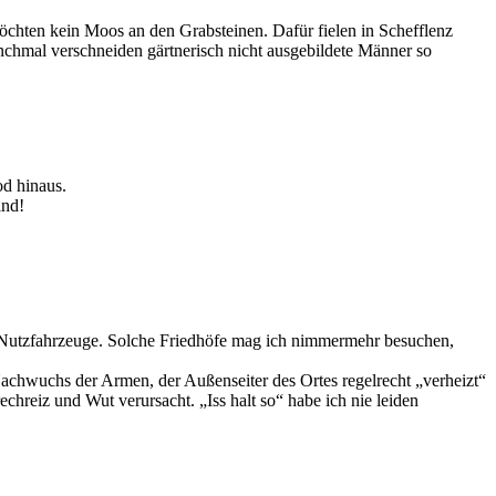
chten kein Moos an den Grabsteinen. Dafür fielen in Schefflenz
nchmal verschneiden gärtnerisch nicht ausgebildete Männer so
od hinaus.
ind!
e Nutzfahrzeuge. Solche Friedhöfe mag ich nimmermehr besuchen,
Nachwuchs der Armen, der Außenseiter des Ortes regelrecht „verheizt“
hreiz und Wut verursacht. „Iss halt so“ habe ich nie leiden