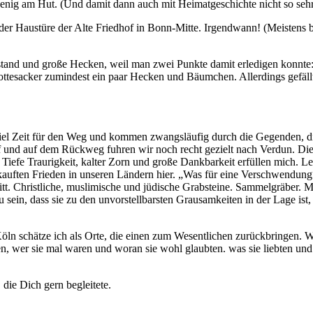
enig am Hut. (Und damit dann auch mit Heimatgeschichte nicht so sehr
 der Haustüre der Alte Friedhof in Bonn-Mitte. Irgendwann! (Meistens 
tand und große Hecken, weil man zwei Punkte damit erledigen konnte: 
Gottesacker zumindest ein paar Hecken und Bäumchen. Allerdings gefällt 
el Zeit für den Weg und kommen zwangsläufig durch die Gegenden, die
d auf dem Rückweg fuhren wir noch recht gezielt nach Verdun. Die sc
iefe Traurigkeit, kalter Zorn und große Dankbarkeit erfüllen mich. Let
auften Frieden in unseren Ländern hier. „Was für eine Verschwendung“,
itt. Christliche, muslimische und jüdische Grabsteine. Sammelgräber
u sein, dass sie zu den unvorstellbarsten Grausamkeiten in der Lage i
öln schätze ich als Orte, die einen zum Wesentlichen zurückbringen. Wir
tellen, wer sie mal waren und woran sie wohl glaubten. was sie liebten 
die Dich gern begleitete.