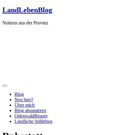
Zum
LandLebenBlog
Inhalt
springen
Notizen aus der Provinz
Blog
Neu hier?
Über mich
Blog abonnieren
OdenwaldBeauty
Ländliche Stillleben