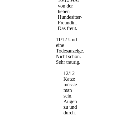
10/12 Post
von der
lieben
Hundesitter-
Freundin.
Das freut.
11/12 Und
eine
Todesanzeige.
Nicht schön.
Sehr traurig.
12/12
Katze
müsste
man
sein.
Augen
zu und
durch.