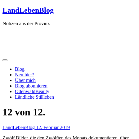
Zum
LandLebenBlog
Inhalt
springen
Notizen aus der Provinz
Blog
Neu hier?
Über mich
Blog abonnieren
OdenwaldBeauty
Ländliche Stillleben
12 von 12.
LandLebenBlog
12. Februar 2019
Zwölf Bilder, die den Zwölften des Monats dokumentieren, über