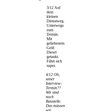
3/12 Auf
dem
kleinen
Dienstweg.
Unterwegs
zum
Termin.
Mit
geliehenem
Geld
Diesel
getankt.
Fährt sich
super.
4/12
Oh,
unser
Interview-
Termin??
Wir sind
noch
Baustelle.
Das müssen
wir