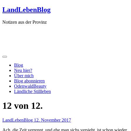
Zum
LandLebenBlog
Inhalt
springen
Notizen aus der Provinz
Blog
Neu hier?
Über mich
Blog abonnieren
OdenwaldBeauty
Ländliche Stillleben
12 von 12.
LandLebenBlog
12. November 2017
Ach, die Zeit verrennt, und ehe man sichs versieht, ist schon wieder