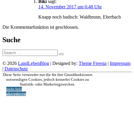
Biki
sagt:
14. November 2017 um 6:48 Uhr
Knapp noch badisch: Waldbrunn, Eberbach
Die Kommentarfunktion ist geschlossen.
Suche
Suche:
© 2026
LandLebenBlog
| Designed by:
Theme Freesia
|
Impressum
|
Datenschutz
Nach
Diese Seite verwendet nur die für ihre Grundfunktionen
oben
notwendigen Cookies, jedoch keinerlei Cookies zu
Statistik- oder Marketingzwecken.
mehr Info
akzeptieren