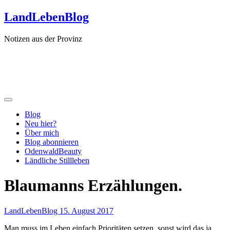
Zum
LandLebenBlog
Inhalt
springen
Notizen aus der Provinz
Blog
Neu hier?
Über mich
Blog abonnieren
OdenwaldBeauty
Ländliche Stillleben
Blaumanns Erzählungen.
LandLebenBlog
15. August 2017
Man muss im Leben einfach Prioritäten setzen, sonst wird das ja