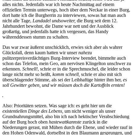
alles nichts. Jedenfalls war ich heute Nachmittag auf einem
offiziellen Termin unterwegs, hoch über dem Neckar in einer Burg,
dort hatte ich die Burgherrin zu interviewen, sowas hat man auch
nicht alle Tage,
Landadel undsoweiter,
die Burg seit dem 12.
Jahrhundert bewohnt, die Dame war nett und der Ausblick
großartig, und jedenfalls hatte ich vergessen, das Handy
währenddessen stumm zu schalten.
Das war zwar äußerst unschicklich, erwies sich aber als wahrer
Glücksfall, denn kaum hatten wir unser
nahezu
pulitzerpreisverdächtiges Burg-Interview beendet, bimmelte auch
schon das Telefon, mein Geo, am nervösen Klingelton unschwer zu
erkennen.
Schnell!
, schrie er in die Sprechmuschel, die leider schon
lange nicht mehr so heißt,
komm schnell,
schrie er also mit sich
überschlagender Stimme, als sei der Leibhaftige hinter ihm her,
es
soll Gewitter geben, und wir müssen doch die Kartoffeln ernten!
Also: Prioritäten setzen. Was sage ich: es geht hier um die
existentiellen Dinge des Lebens,
um nicht weniger als unser
Grundnahrungsmittel, also bin ich nach hektischer Verabschiedung
auf der Burg hoch oben
hastewattkannste
zurück in die
Niederungen gerast, mit Mühen durch die Ebene, und wieder rauf in
den Hohen Odenwald, dortselbst in den Blaumann gesprungen, und