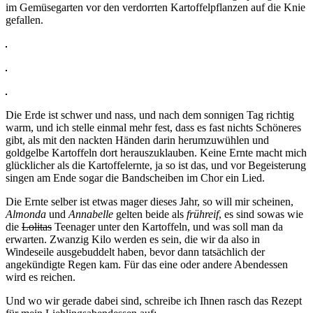
im Gemüsegarten vor den verdorrten Kartoffelpflanzen auf die Knie
gefallen.
Die Erde ist schwer und nass, und nach dem sonnigen Tag richtig
warm, und ich stelle einmal mehr fest, dass es fast nichts Schöneres
gibt, als mit den nackten Händen darin herumzuwühlen und
goldgelbe Kartoffeln dort herauszuklauben. Keine Ernte macht mich
glücklicher als die Kartoffelernte, ja so ist das, und vor Begeisterung
singen am Ende sogar die Bandscheiben im Chor ein Lied.
Die Ernte selber ist etwas mager dieses Jahr, so will mir scheinen,
Almonda
und
Annabelle
gelten beide als
frühreif
, es sind sowas wie
die
Lolitas
Teenager unter den Kartoffeln, und was soll man da
erwarten. Zwanzig Kilo werden es sein, die wir da also in
Windeseile ausgebuddelt haben, bevor dann tatsächlich der
angekündigte Regen kam. Für das eine oder andere Abendessen
wird es reichen.
Und wo wir gerade dabei sind, schreibe ich Ihnen rasch das Rezept