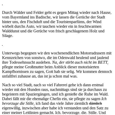
Durch Wälder und Felder geht es gegen Mittag wieder nach Hause,
vom Bayernland ins Badische, wir lassen die Gerüche der Stadt
hinter uns, den Fischduft und die Touristenparfüms, der Wind
wirbelt durchs Auto, wir tauchen wieder ein in feuchtwarmen
Walddunst und die Gerüche von frisch geschlagenem Holz und
Silage.
Unterwegs begegnen wir den wochenendlichen Motorradrasern mit
Kennzeichen von sonstwo, die im Odenwald heulend und jaulend
ihre Todessehnsucht ausleben.
Na, der stirbt auch nicht im BETT,
pflegte meine Großmutter beim Anblick dieser motorisierten
Kampfhornissen zu sagen, Gott hab sie selig. Wir kommen dennoch
unfallfrei zuhause an, das ist ja schon mal was.
Nach so viel Stadt, nach so viel Fahrerei gehe ich dann erstmal
wieder mit den Hunden raus, nachmittags sind sie ja durchaus zu
begeistern mit Spaziergängen, und ich genieße die Ruhe im Wald.
Dabei fällt mir die ehemalige Chefin ein, sie pflegte zu sagen
Ich
bevorzuge die Stille,
ich fand das viele Jahre ziemlich
dämlich
eigenwillig, inzwischen aber habe ich verstanden und den Satz zu
einer meiner Leitlinien gemacht. Ich. bevorzuge. die. Stille. Und