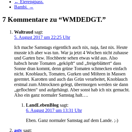
←
Eierengpass.
Bambi.
→
7 Kommentare zu “WMDEDGT.”
Waltraud
sagt:
5. August 2017 um 22:25 Uhr
Ich mache Samstags eigentlich auch nix, naja, fast nix. Heute
musste ich aber was tun. War ja jetzt 4 Wochen nicht zuhause
und Garten bzw. Hochbeete sehen etwas wild aus. Also
habsch heute Tomaten „geköpft“ und „freigeblättert“ dass
Sonne dran kommt, denn grüne Tomaten schmecken einfach
nicht. Knoblauch, Tomaten, Gurken und Möhren in Massen
geerntet. Karotten und auch das Grün verarbeitet, Knoblauch
erstmal zum Abtrocknen gelegt, übermorgen werden sie dann
„geflochten“ und aufgehängt. Aber sonst hab ich nix gemacht.
Also ein ganz normaler Samstag halt….
LandLebenBlog
sagt:
6. August 2017 um 13:31 Uhr
Eben. Ganz normaler Samstag auf dem Lande. ;-)
asty
sagt: