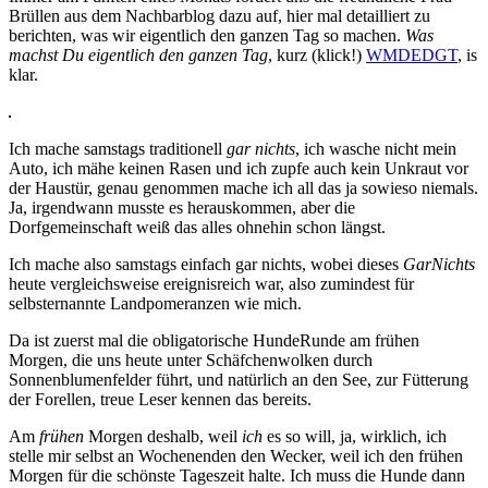
Brüllen aus dem Nachbarblog dazu auf, hier mal detailliert zu
berichten, was wir eigentlich den ganzen Tag so machen.
Was
machst Du eigentlich den ganzen Tag
, kurz (klick!)
WMDEDGT
, is
klar.
Ich mache samstags traditionell
gar nichts
, ich wasche nicht mein
Auto, ich mähe keinen Rasen und ich zupfe auch kein Unkraut vor
der Haustür, genau genommen mache ich all das ja sowieso niemals.
Ja, irgendwann musste es herauskommen, aber die
Dorfgemeinschaft weiß das alles ohnehin schon längst.
Ich mache also samstags einfach gar nichts, wobei dieses
GarNichts
heute vergleichsweise ereignisreich war, also zumindest für
selbsternannte Landpomeranzen wie mich.
Da ist zuerst mal die obligatorische HundeRunde am frühen
Morgen, die uns heute unter Schäfchenwolken durch
Sonnenblumenfelder führt, und natürlich an den See, zur Fütterung
der Forellen, treue Leser kennen das bereits.
Am
frühen
Morgen deshalb, weil
ich
es so will, ja, wirklich, ich
stelle mir selbst an Wochenenden den Wecker, weil ich den frühen
Morgen für die schönste Tageszeit halte. Ich muss die Hunde dann