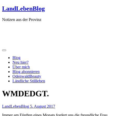
Zum
LandLebenBlog
Inhalt
springen
Notizen aus der Provinz
Blog
Neu hier?
Über mich
Blog abonnieren
OdenwaldBeauty
Ländliche Stillleben
WMDEDGT.
LandLebenBlog
5. August 2017
Immer am Fünften eines Monats fordert uns die freundliche Frau