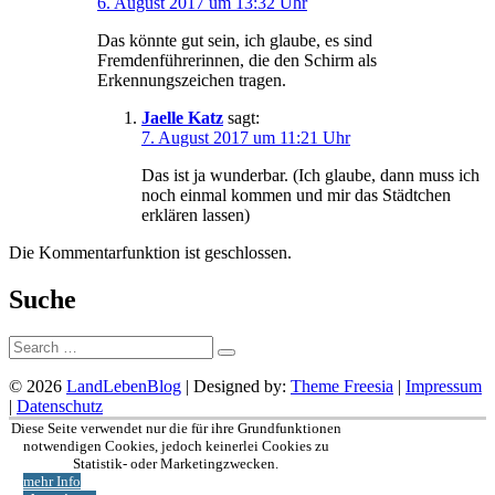
6. August 2017 um 13:32 Uhr
Das könnte gut sein, ich glaube, es sind
Fremdenführerinnen, die den Schirm als
Erkennungszeichen tragen.
Jaelle Katz
sagt:
7. August 2017 um 11:21 Uhr
Das ist ja wunderbar. (Ich glaube, dann muss ich
noch einmal kommen und mir das Städtchen
erklären lassen)
Die Kommentarfunktion ist geschlossen.
Suche
Suche:
© 2026
LandLebenBlog
| Designed by:
Theme Freesia
|
Impressum
|
Datenschutz
Nach
Diese Seite verwendet nur die für ihre Grundfunktionen
oben
notwendigen Cookies, jedoch keinerlei Cookies zu
Statistik- oder Marketingzwecken.
mehr Info