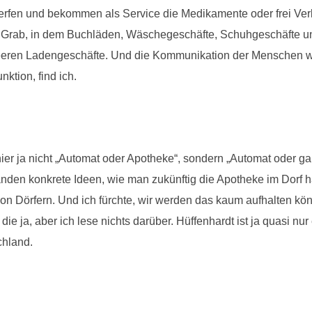
rfen und bekommen als Service die Medikamente oder frei Verkä
 das Grab, in dem Buchläden, Wäschegeschäfte, Schuhgeschäfte
e leeren Ladengeschäfte. Und die Kommunikation der Menschen w
ktion, find ich.
 hier ja nicht „Automat oder Apotheke“, sondern „Automat oder ga
änden konkrete Ideen, wie man zukünftig die Apotheke im Dorf 
von Dörfern. Und ich fürchte, wir werden das kaum aufhalten k
ie ja, aber ich lese nichts darüber. Hüffenhardt ist ja quasi nur e
chland.