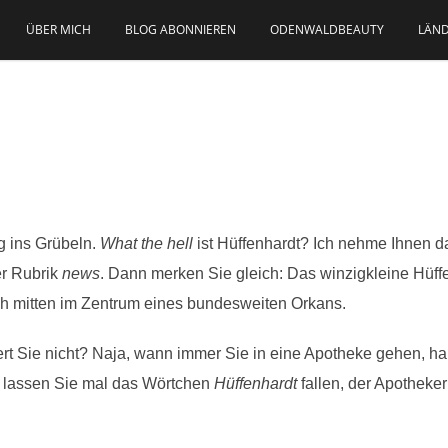
ÜBER MICH
BLOG ABONNIEREN
ODENWALDBEAUTY
LÄND
g ins Grübeln.
What the hell
ist Hüffenhardt? Ich nehme Ihnen das
er Rubrik
news
. Dann merken Sie gleich: Das winzigkleine Hüf
ch mitten im Zentrum eines bundesweiten Orkans.
ert Sie nicht? Naja, wann immer Sie in eine Apotheke gehen, h
 lassen Sie mal das Wörtchen
Hüffenhardt
fallen, der Apothek