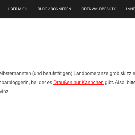
ÜBER MICH
BLOG ABONNIEREN
ODENWALDBEAUTY
LÄND
 selbsternannten (und berufstätigen) Landpomeranze grob skizzi
hbarbloggerin, bei der es
Draußen nur Kännchen
gibt. Also, bi
vinz.