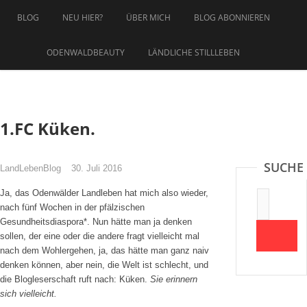
Zum
BLOG
NEU HIER?
ÜBER MICH
BLOG ABONNIEREN
Inhalt
springen
ODENWALDBEAUTY
LÄNDLICHE STILLLEBEN
1.FC Küken.
SUCHE
LandLebenBlog
30. Juli 2016
Ja, das Odenwälder Landleben hat mich also wieder,
Suche:
nach fünf Wochen in der pfälzischen
Gesundheitsdiaspora*. Nun hätte man ja denken
sollen, der eine oder die andere fragt vielleicht mal
nach dem Wohlergehen, ja, das hätte man ganz naiv
denken können, aber nein, die Welt ist schlecht, und
die Blogleserschaft ruft nach: Küken.
Sie erinnern
sich vielleicht.