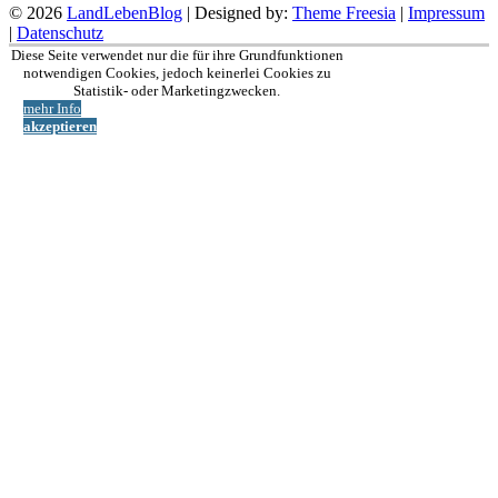
© 2026
LandLebenBlog
| Designed by:
Theme Freesia
|
Impressum
|
Datenschutz
Nach
Diese Seite verwendet nur die für ihre Grundfunktionen
oben
notwendigen Cookies, jedoch keinerlei Cookies zu
Statistik- oder Marketingzwecken.
mehr Info
akzeptieren