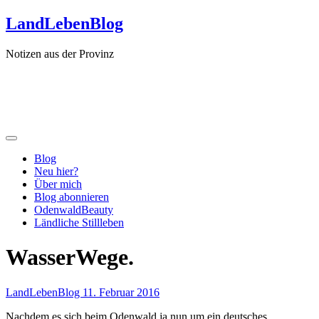
Zum
LandLebenBlog
Inhalt
springen
Notizen aus der Provinz
Blog
Neu hier?
Über mich
Blog abonnieren
OdenwaldBeauty
Ländliche Stillleben
WasserWege.
LandLebenBlog
11. Februar 2016
Nachdem es sich beim Odenwald ja nun um ein deutsches