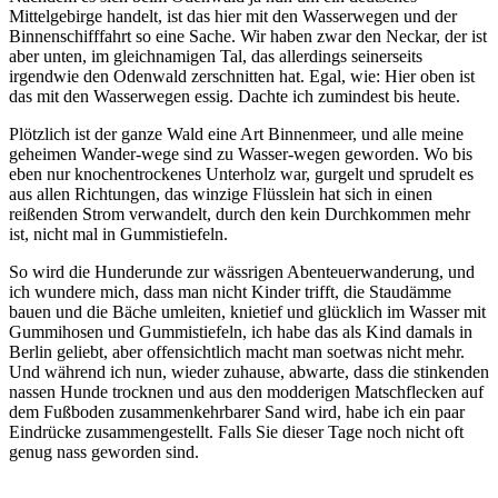
Mittelgebirge handelt, ist das hier mit den Wasserwegen und der
Binnenschifffahrt so eine Sache. Wir haben zwar den Neckar, der ist
aber unten, im gleichnamigen Tal, das allerdings seinerseits
irgendwie den Odenwald zerschnitten hat. Egal, wie: Hier oben ist
das mit den Wasserwegen essig. Dachte ich zumindest bis heute.
Plötzlich ist der ganze Wald eine Art Binnenmeer, und alle meine
geheimen Wander-wege sind zu Wasser-wegen geworden. Wo bis
eben nur knochentrockenes Unterholz war, gurgelt und sprudelt es
aus allen Richtungen, das winzige Flüsslein hat sich in einen
reißenden Strom verwandelt, durch den kein Durchkommen mehr
ist, nicht mal in Gummistiefeln.
So wird die Hunderunde zur wässrigen Abenteuerwanderung, und
ich wundere mich, dass man nicht Kinder trifft, die Staudämme
bauen und die Bäche umleiten, knietief und glücklich im Wasser mit
Gummihosen und Gummistiefeln, ich habe das als Kind damals in
Berlin geliebt, aber offensichtlich macht man soetwas nicht mehr.
Und während ich nun, wieder zuhause, abwarte, dass die stinkenden
nassen Hunde trocknen und aus den modderigen Matschflecken auf
dem Fußboden zusammenkehrbarer Sand wird, habe ich ein paar
Eindrücke zusammengestellt. Falls Sie dieser Tage noch nicht oft
genug nass geworden sind.