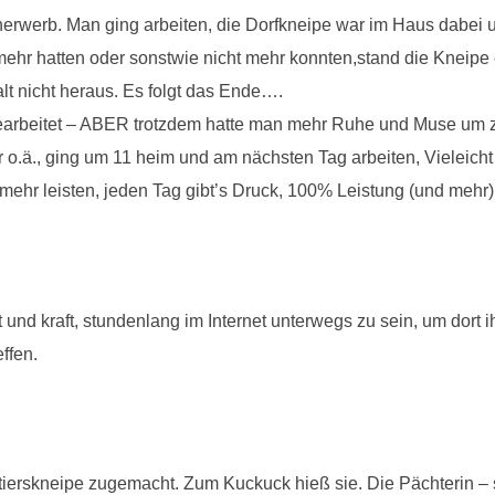
nerwerb. Man ging arbeiten, die Dorfkneipe war im Haus dabei 
ehr hatten oder sonstwie nicht mehr konnten,stand die Kneipe e
lt nicht heraus. Es folgt das Ende….
earbeitet – ABER trotzdem hatte man mehr Ruhe und Muse um 
o.ä., ging um 11 heim und am nächsten Tag arbeiten, Vieleicht 
mehr leisten, jeden Tag gibt’s Druck, 100% Leistung (und mehr) i
 und kraft, stundenlang im Internet unterwegs zu sein, um dort i
ffen.
rtierskneipe zugemacht. Zum Kuckuck hieß sie. Die Pächterin –