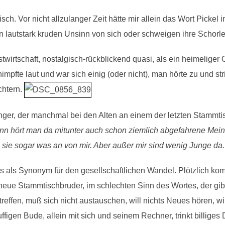
sch. Vor nicht allzulanger Zeit hätte mir allein das Wort Pickel
 lautstark kruden Unsinn von sich oder schweigen ihre Schorle
twirtschaft, nostalgisch-rückblickend quasi, als ein heimeliger
mpfte laut und war sich einig (oder nicht), man hörte zu und stri
chtern.
Junger, der manchmal bei den Alten an einem der letzten Stammti
ann hört man da mitunter auch schon ziemlich abgefahrene Mein
ie sogar was an von mir. Aber außer mir sind wenig Junge da
als Synonym für den gesellschaftlichen Wandel. Plötzlich komm
neue Stammtischbruder, im schlechten Sinn des Wortes, der gibt 
effen, muß sich nicht austauschen, will nichts Neues hören, wi
ffigen Bude, allein mit sich und seinem Rechner, trinkt billiges