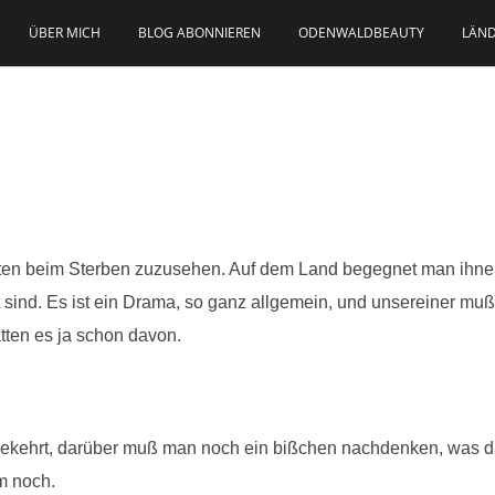
ÜBER MICH
BLOG ABONNIEREN
ODENWALDBEAUTY
LÄND
aften beim Sterben zuzusehen. Auf dem Land begegnet man ihne
 sind. Es ist ein Drama, so ganz allgemein, und unsereiner mu
tten es ja schon davon.
gekehrt, darüber muß man noch ein bißchen nachdenken, was da
m noch.