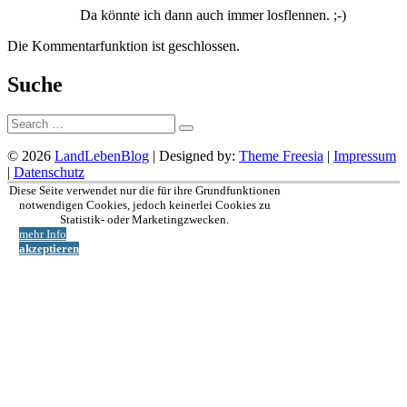
Da könnte ich dann auch immer losflennen. ;-)
Die Kommentarfunktion ist geschlossen.
Suche
Suche:
© 2026
LandLebenBlog
| Designed by:
Theme Freesia
|
Impressum
|
Datenschutz
Nach
Diese Seite verwendet nur die für ihre Grundfunktionen
oben
notwendigen Cookies, jedoch keinerlei Cookies zu
Statistik- oder Marketingzwecken.
mehr Info
akzeptieren