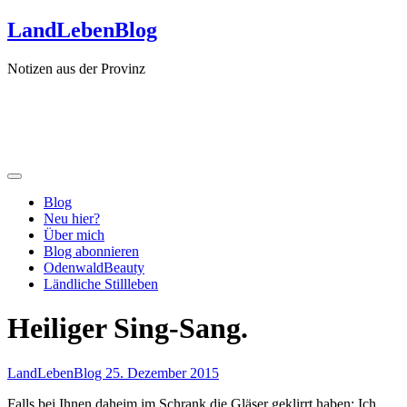
Zum
LandLebenBlog
Inhalt
springen
Notizen aus der Provinz
Blog
Neu hier?
Über mich
Blog abonnieren
OdenwaldBeauty
Ländliche Stillleben
Heiliger Sing-Sang.
LandLebenBlog
25. Dezember 2015
Falls bei Ihnen daheim im Schrank die Gläser geklirrt haben: Ich