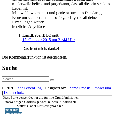
mittlerweile beliebt und (an)erkannt, dass all dies ein schönes
Leben ist.
Man wählt wo man ist und geniesst auch das fremdartige
Neue um sich herum und so folge ich gerne all deinen
Erzählungen weiter.
herzlichst Angelface
LandLebenBlog
sagt:
17. Oktober 2015 um 21:44 Uhr
Das freut mich, danke!
Die Kommentarfunktion ist geschlossen.
Suche
Suche:
© 2026
LandLebenBlog
| Designed by:
Theme Freesia
|
Impressum
|
Datenschutz
Nach
Diese Seite verwendet nur die für ihre Grundfunktionen
oben
notwendigen Cookies, jedoch keinerlei Cookies zu
Statistik- oder Marketingzwecken.
mehr Info
akzeptieren