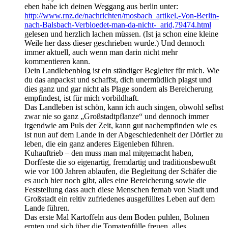
eben habe ich deinen Weggang aus berlin unter:
http://www.rnz.de/nachrichten/mosbach_artikel,-Von-Berlin-
nach-Balsbach-Verbloedet-man-da-nicht-_arid,79474.html
gelesen und herzlich lachen müssen. (Ist ja schon eine kleine
Weile her dass dieser geschrieben wurde.) Und dennoch
immer aktuell, auch wenn man darin nicht mehr
kommentieren kann.
Dein Landlebenblog ist ein ständiger Begleiter für mich. Wie
du das anpackst und schaffst, dich unermüdlich plagst und
dies ganz und gar nicht als Plage sondern als Bereicherung
empfindest, ist für mich vorbildhaft.
Das Landleben ist schön, kann ich auch singen, obwohl selbst
zwar nie so ganz „Großstadtpflanze“ und dennoch immer
irgendwie am Puls der Zeit, kann gut nachempfinden wie es
ist nun auf dem Lande in der Abgeschiedenheit der Dörfler zu
leben, die ein ganz anderes Eigenleben führen.
Kuhauftrieb – den muss man mal mitgemacht haben,
Dorffeste die so eigenartig, fremdartig und traditionsbewußt
wie vor 100 Jahren ablaufen, die Begleitung der Schäfer die
es auch hier noch gibt, alles eine Bereicherung sowie die
Feststellung dass auch diese Menschen fernab von Stadt und
Großstadt ein reltiv zufriedenes ausgefülltes Leben auf dem
Lande führen.
Das erste Mal Kartoffeln aus dem Boden puhlen, Bohnen
ernten und sich über die Tomatenfülle freuen, alles