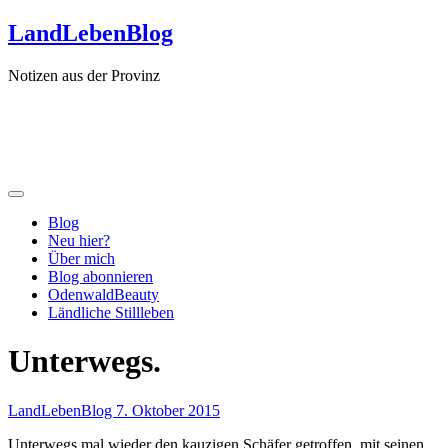
Zum
LandLebenBlog
Inhalt
springen
Notizen aus der Provinz
Blog
Neu hier?
Über mich
Blog abonnieren
OdenwaldBeauty
Ländliche Stillleben
Unterwegs.
LandLebenBlog
7. Oktober 2015
Unterwegs mal wieder den kauzigen Schäfer getroffen, mit seinen