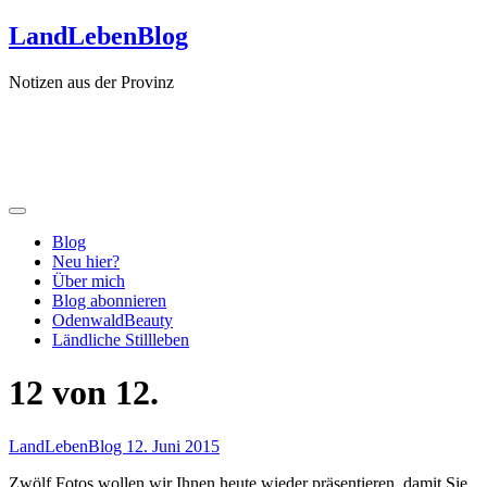
Zum
LandLebenBlog
Inhalt
springen
Notizen aus der Provinz
Blog
Neu hier?
Über mich
Blog abonnieren
OdenwaldBeauty
Ländliche Stillleben
12 von 12.
LandLebenBlog
12. Juni 2015
Zwölf Fotos wollen wir Ihnen heute wieder präsentieren, damit Sie