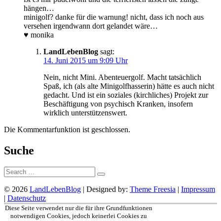
hängen…
minigolf? danke für die warnung! nicht, dass ich noch aus
versehen irgendwann dort gelandet wäre…
♥ monika
LandLebenBlog
sagt:
14. Juni 2015 um 9:09 Uhr
Nein, nicht Mini. Abenteuergolf. Macht tatsächlich
Spaß, ich (als alte Minigolfhasserin) hätte es auch nicht
gedacht. Und ist ein soziales (kirchliches) Projekt zur
Beschäftigung von psychisch Kranken, insofern
wirklich unterstützenswert.
Die Kommentarfunktion ist geschlossen.
Suche
Suche:
© 2026
LandLebenBlog
| Designed by:
Theme Freesia
|
Impressum
|
Datenschutz
Nach
Diese Seite verwendet nur die für ihre Grundfunktionen
oben
notwendigen Cookies, jedoch keinerlei Cookies zu