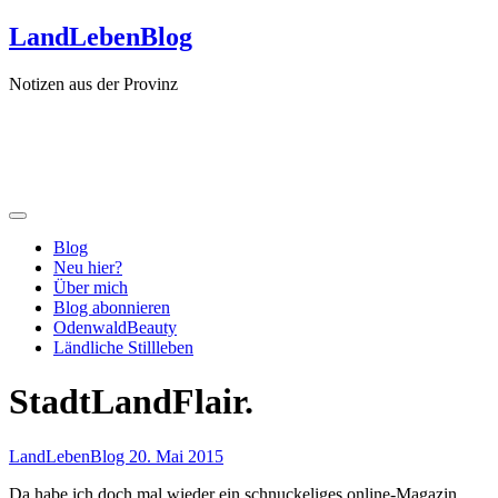
Zum
LandLebenBlog
Inhalt
springen
Notizen aus der Provinz
Blog
Neu hier?
Über mich
Blog abonnieren
OdenwaldBeauty
Ländliche Stillleben
StadtLandFlair.
LandLebenBlog
20. Mai 2015
Da habe ich doch mal wieder ein schnuckeliges online-Magazin