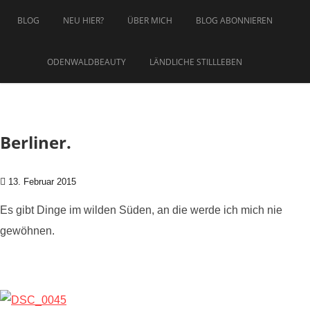
Zum Inhalt springen
BLOG
NEU HIER?
ÜBER MICH
BLOG ABONNIEREN
ODENWALDBEAUTY
LÄNDLICHE STILLLEBEN
Berliner.
13. Februar 2015
Es gibt Dinge im wilden Süden, an die werde ich mich nie
gewöhnen.