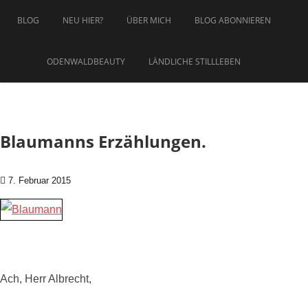
Zum Inhalt springen
BLOG
NEU HIER?
ÜBER MICH
BLOG ABONNIEREN
ODENWALDBEAUTY
LÄNDLICHE STILLLEBEN
Blaumanns Erzählungen.
7. Februar 2015
Ach, Herr Albrecht,