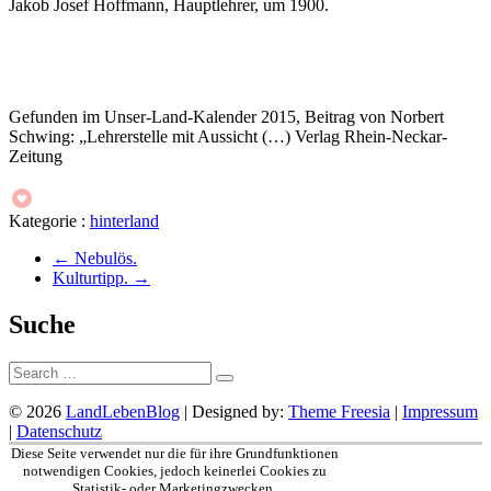
Jakob Josef Hoffmann, Hauptlehrer, um 1900.
Gefunden im Unser-Land-Kalender 2015, Beitrag von Norbert
Schwing: „Lehrerstelle mit Aussicht (…) Verlag Rhein-Neckar-
Zeitung
Kategorie :
hinterland
←
Nebulös.
Kulturtipp.
→
Suche
Suche:
© 2026
LandLebenBlog
| Designed by:
Theme Freesia
|
Impressum
|
Datenschutz
Nach
Diese Seite verwendet nur die für ihre Grundfunktionen
oben
notwendigen Cookies, jedoch keinerlei Cookies zu
Statistik- oder Marketingzwecken.