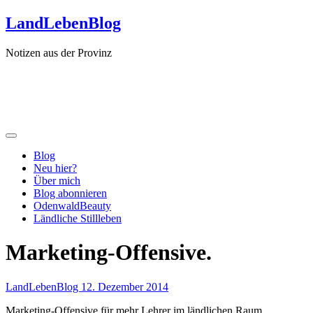
Zum
LandLebenBlog
Inhalt
springen
Notizen aus der Provinz
Blog
Neu hier?
Über mich
Blog abonnieren
OdenwaldBeauty
Ländliche Stillleben
Marketing-Offensive.
LandLebenBlog
12. Dezember 2014
Marketing-Offensive für mehr Lehrer im ländlichen Raum.