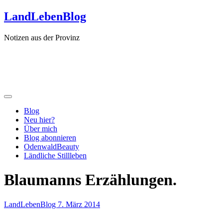
Zum
LandLebenBlog
Inhalt
springen
Notizen aus der Provinz
Blog
Neu hier?
Über mich
Blog abonnieren
OdenwaldBeauty
Ländliche Stillleben
Blaumanns Erzählungen.
LandLebenBlog
7. März 2014