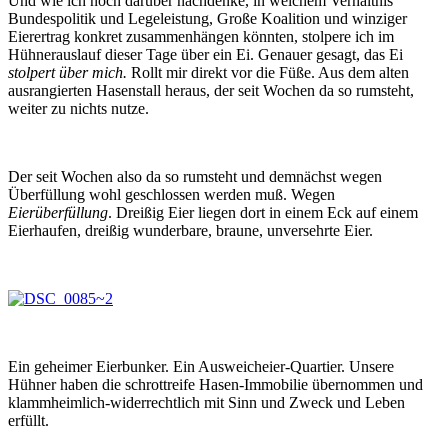
Und wie ich noch darüber nachdenke, in welchem Verhältnis
Bundespolitik und Legeleistung, Große Koalition und winziger
Eierertrag konkret zusammenhängen könnten, stolpere ich im
Hühnerauslauf dieser Tage über ein Ei. Genauer gesagt, das Ei
stolpert über mich.
Rollt mir direkt vor die Füße. Aus dem alten
ausrangierten Hasenstall heraus, der seit Wochen da so rumsteht,
weiter zu nichts nutze.
Der seit Wochen also da so rumsteht und demnächst wegen
Überfüllung wohl geschlossen werden muß. Wegen
Eierüberfüllung
. Dreißig Eier liegen dort in einem Eck auf einem
Eierhaufen, dreißig wunderbare, braune, unversehrte Eier.
Ein geheimer Eierbunker. Ein Ausweicheier-Quartier. Unsere
Hühner haben die schrottreife Hasen-Immobilie übernommen und
klammheimlich-widerrechtlich mit Sinn und Zweck und Leben
erfüllt.