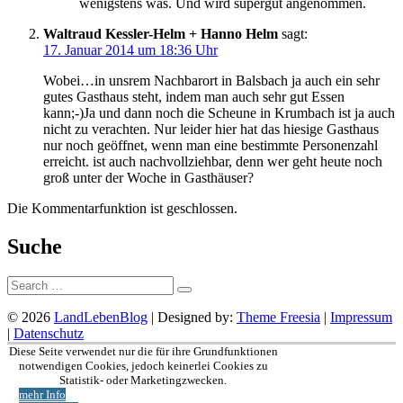
wenigstens was. Und wird supergut angenommen.
Waltraud Kessler-Helm + Hanno Helm
sagt:
17. Januar 2014 um 18:36 Uhr
Wobei…in unsrem Nachbarort in Balsbach ja auch ein sehr
gutes Gasthaus steht, indem man auch sehr gut Essen
kann;-)Ja und dann noch die Scheune in Krumbach ist ja auch
nicht zu verachten. Nur leider hier hat das hiesige Gasthaus
nur noch geöffnet, wenn man eine bestimmte Personenzahl
erreicht. ist auch nachvollziehbar, denn wer geht heute noch
groß unter der Woche in Gasthäuser?
Die Kommentarfunktion ist geschlossen.
Suche
Suche:
© 2026
LandLebenBlog
| Designed by:
Theme Freesia
|
Impressum
|
Datenschutz
Nach
Diese Seite verwendet nur die für ihre Grundfunktionen
oben
notwendigen Cookies, jedoch keinerlei Cookies zu
Statistik- oder Marketingzwecken.
mehr Info