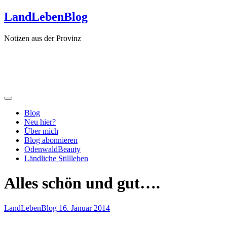
Zum
LandLebenBlog
Inhalt
springen
Notizen aus der Provinz
Blog
Neu hier?
Über mich
Blog abonnieren
OdenwaldBeauty
Ländliche Stillleben
Alles schön und gut….
LandLebenBlog
16. Januar 2014