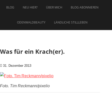
Zum Inhalt springen
BLOG
NEU HIER?
ÜBER MICH
BLOG ABONNIEREN
ODENWALDBEAUTY
LÄNDLICHE STILLLEBEN
Was für ein Krach(er).
31. Dezember 2013
Foto. Tim Reckmann/pixelio