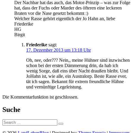
Der Nachbar hat das auch, das Motor-Prinzip – was zur Folge
hat, dass der Fuchs oder Marder des öfteren eine leckeren
Braten vor die Nase gesetzt bekommt :)
Welcher Rasse gehört eigentlich der Jo Hahn an, liebe
Friederike
HG
Birgit
Friederike
sagt:
17. Dezember 2013 um 13:18 Uhr
Oh, nee, oder??? Nein,, meine Hühner sind inzwischen
schon bei der ersten Dämmerung drin, da hab ich
wenig Sorge, daß eins über Nacht draußen bleibt. Und
JoHahn ist, wie alle, ein Australorp. Beste Rasse ever,
tät ich sagen. Bekannt für extrem freundliche Hähne
und vernünftige Legeleistung.
Die Kommentarfunktion ist geschlossen.
Suche
Suche:
© 2026
LandLebenBlog
| Designed by:
Theme Freesia
|
Impressum