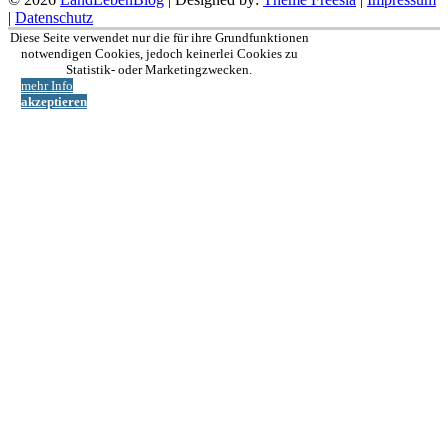
|
Datenschutz
Nach
Diese Seite verwendet nur die für ihre Grundfunktionen
oben
notwendigen Cookies, jedoch keinerlei Cookies zu
Statistik- oder Marketingzwecken.
mehr Info
akzeptieren