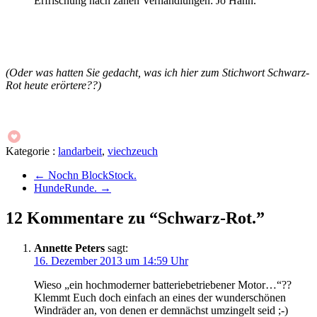
Erfrischung nach zähen Verhandlungen: Jo Hahn.
(Oder was hatten Sie gedacht, was ich hier zum Stichwort Schwarz-
Rot heute erörtere??)
Kategorie :
landarbeit
,
viechzeuch
←
Nochn BlockStock.
HundeRunde.
→
12 Kommentare zu “Schwarz-Rot.”
Annette Peters
sagt:
16. Dezember 2013 um 14:59 Uhr
Wieso „ein hochmoderner batteriebetriebener Motor…“??
Klemmt Euch doch einfach an eines der wunderschönen
Windräder an, von denen er demnächst umzingelt seid ;-)