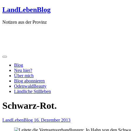
Zum
LandLebenBlog
Inhalt
springen
Notizen aus der Provinz
Blog
Neu hier?
Über mich
Blog abonnieren
OdenwaldBeauty
Ländliche Stillleben
Schwarz-Rot.
LandLebenBlog
16. Dezember 2013