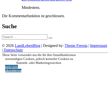
Mindestens.
Die Kommentarfunktion ist geschlossen.
Suche
Suche:
© 2026
LandLebenBlog
| Designed by:
Theme Freesia
|
Impressum
|
Datenschutz
Nach
Diese Seite verwendet nur die für ihre Grundfunktionen
oben
notwendigen Cookies, jedoch keinerlei Cookies zu
Statistik- oder Marketingzwecken.
mehr Info
akzeptieren