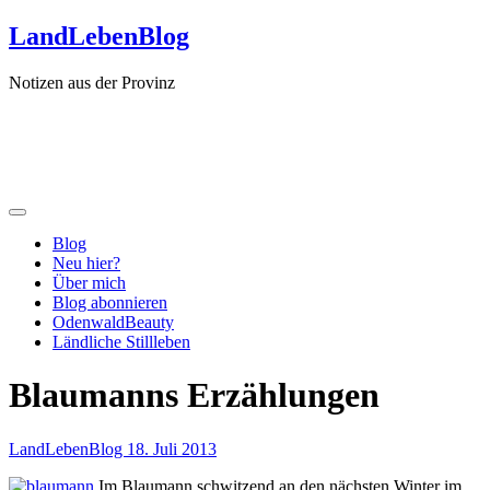
Zum
LandLebenBlog
Inhalt
springen
Notizen aus der Provinz
Blog
Neu hier?
Über mich
Blog abonnieren
OdenwaldBeauty
Ländliche Stillleben
Blaumanns Erzählungen
LandLebenBlog
18. Juli 2013
Im Blaumann schwitzend an den nächsten Winter im