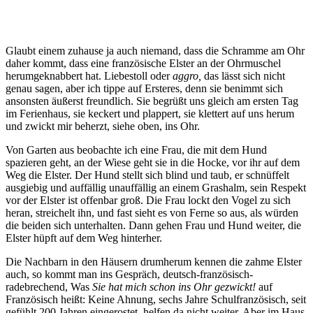
Glaubt einem zuhause ja auch niemand, dass die Schramme am Ohr
daher kommt, dass eine französische Elster an der Ohrmuschel
herumgeknabbert hat. Liebestoll oder
aggro,
das lässt sich nicht
genau sagen, aber ich tippe auf Ersteres, denn sie benimmt sich
ansonsten äußerst freundlich. Sie begrüßt uns gleich am ersten Tag
im Ferienhaus, sie keckert und plappert, sie klettert auf uns herum
und zwickt mir beherzt, siehe oben, ins Ohr.
Von Garten aus beobachte ich eine Frau, die mit dem Hund
spazieren geht, an der Wiese geht sie in die Hocke, vor ihr auf dem
Weg die Elster. Der Hund stellt sich blind und taub, er schnüffelt
ausgiebig und auffällig unauffällig an einem Grashalm, sein Respekt
vor der Elster ist offenbar groß. Die Frau lockt den Vogel zu sich
heran, streichelt ihn, und fast sieht es von Ferne so aus, als würden
die beiden sich unterhalten. Dann gehen Frau und Hund weiter, die
Elster hüpft auf dem Weg hinterher.
Die Nachbarn in den Häusern drumherum kennen die zahme Elster
auch, so kommt man ins Gespräch, deutsch-französisch-
radebrechend, Was
Sie hat mich schon ins Ohr gezwickt!
auf
Französisch heißt: Keine Ahnung, sechs Jahre Schulfranzösisch, seit
gefühlt 200 Jahren eingerostet, helfen da nicht weiter. Aber im Haus