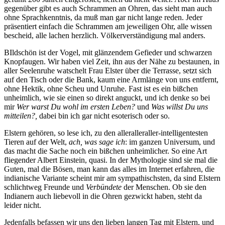
gegenüber gibt es auch Schrammen an Ohren, das sieht man auch
ohne Sprachkenntnis, da muß man gar nicht lange reden. Jeder
präsentiert einfach die Schrammen am jeweiligen Ohr, alle wissen
bescheid, alle lachen herzlich. Völkerverständigung mal anders.
BIldschön ist der Vogel, mit glänzendem Gefieder und schwarzen
Knopfaugen. Wir haben viel Zeit, ihn aus der Nähe zu bestaunen, in
aller Seelenruhe watschelt Frau Elster über die Terrasse, setzt sich
auf den Tisch oder die Bank, kaum eine Armlänge von uns entfernt,
ohne Hektik, ohne Scheu und Unruhe. Fast ist es ein bißchen
unheimlich, wie sie einen so direkt anguckt, und ich denke so bei
mir
Wer warst Du wohl im ersten Leben?
und
Was willst Du uns
mitteilen?,
dabei bin ich gar nicht esoterisch oder so.
Elstern gehören, so lese ich, zu den alleralleraller-intelligentesten
Tieren auf der Welt,
ach, was sage ich
: im ganzen Universum, und
das macht die Sache noch ein bißchen unheimlicher. So eine Art
fliegender Albert Einstein, quasi. In der Mythologie sind sie mal die
Guten, mal die Bösen, man kann das alles im Internet erfahren, die
indianische Variante scheint mir am sympathischsten, da sind Elstern
schlichtweg Freunde und
Verbündete
der Menschen. Ob sie den
Indianern auch liebevoll in die Ohren gezwickt haben, steht da
leider nicht.
Jedenfalls befassen wir uns den lieben langen Tag mit Elstern, und