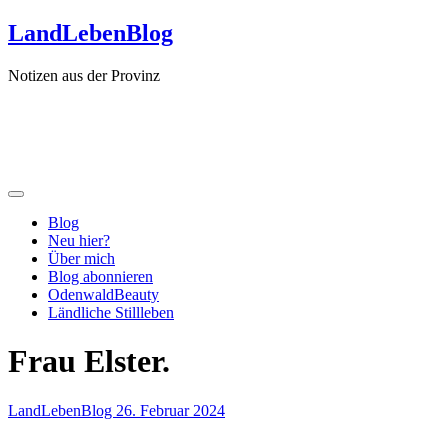
Zum
LandLebenBlog
Inhalt
springen
Notizen aus der Provinz
Blog
Neu hier?
Über mich
Blog abonnieren
OdenwaldBeauty
Ländliche Stillleben
Frau Elster.
LandLebenBlog
26. Februar 2024