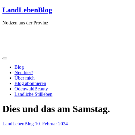
Zum
LandLebenBlog
Inhalt
springen
Notizen aus der Provinz
Blog
Neu hier?
Über mich
Blog abonnieren
OdenwaldBeauty
Ländliche Stillleben
Dies und das am Samstag.
LandLebenBlog
10. Februar 2024