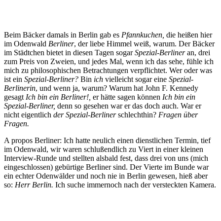
Beim Bäcker damals in Berlin gab es
Pfannkuchen,
die heißen hier
im Odenwald
Berliner
, der liebe Himmel weiß, warum. Der Bäcker
im Städtchen bietet in diesen Tagen sogar
Spezial-Berliner
an, drei
zum Preis von Zweien, und jedes Mal, wenn ich das sehe, fühle ich
mich zu philosophischen Betrachtungen verpflichtet. Wer oder was
ist ein
Spezial-Berliner?
Bin
ich
vielleicht sogar eine
Spezial-
Berlinerin
, und wenn ja, warum? Warum hat John F. Kennedy
gesagt
Ich bin ein Berliner!,
er hätte sagen können
Ich bin ein
Spezial-Berliner,
denn so gesehen war er das doch auch. War er
nicht eigentlich
der Spezial-Berliner
schlechthin?
Fragen über
Fragen.
A propos Berliner: Ich hatte neulich einen dienstlichen Termin, tief
im Odenwald, wir waren schlußendlich zu Viert in einer kleinen
Interview-Runde und stellten alsbald fest, dass drei von uns (mich
eingeschlossen) gebürtige Berliner sind. Der Vierte im Bunde war
ein echter Odenwälder und noch nie in Berlin gewesen, hieß aber
so:
Herr Berlin.
Ich suche immernoch nach der versteckten Kamera.