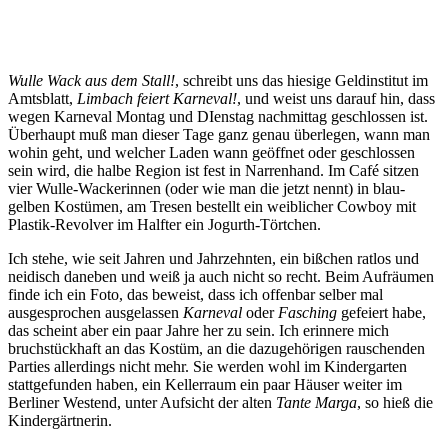
Wulle Wack aus dem Stall!
, schreibt uns das hiesige Geldinstitut im
Amtsblatt,
Limbach feiert Karneval!
, und weist uns darauf hin, dass
wegen Karneval Montag und DIenstag nachmittag geschlossen ist.
Überhaupt muß man dieser Tage ganz genau überlegen, wann man
wohin geht, und welcher Laden wann geöffnet oder geschlossen
sein wird, die halbe Region ist fest in Narrenhand. Im Café sitzen
vier Wulle-Wackerinnen (oder wie man die jetzt nennt) in blau-
gelben Kostümen, am Tresen bestellt ein weiblicher Cowboy mit
Plastik-Revolver im Halfter ein Jogurth-Törtchen.
Ich stehe, wie seit Jahren und Jahrzehnten, ein bißchen ratlos und
neidisch daneben und weiß ja auch nicht so recht. Beim Aufräumen
finde ich ein Foto, das beweist, dass ich offenbar selber mal
ausgesprochen ausgelassen
Karneval
oder
Fasching
gefeiert habe,
das scheint aber ein paar Jahre her zu sein. Ich erinnere mich
bruchstückhaft an das Kostüm, an die dazugehörigen rauschenden
Parties allerdings nicht mehr. Sie werden wohl im Kindergarten
stattgefunden haben, ein Kellerraum ein paar Häuser weiter im
Berliner Westend, unter Aufsicht der alten
Tante Marga
, so hieß die
Kindergärtnerin.