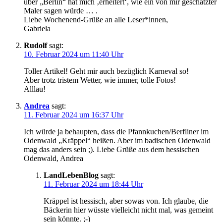
über „Berlin“ hat mich ‚erheitert‘, wie ein von mir geschätzter
Maler sagen würde … .
Liebe Wochenend-Grüße an alle Leser*innen,
Gabriela
Rudolf
sagt:
10. Februar 2024 um 11:40 Uhr
Toller Artikel! Geht mir auch bezüglich Karneval so!
Aber trotz tristem Wetter, wie immer, tolle Fotos!
Alllau!
Andrea
sagt:
11. Februar 2024 um 16:37 Uhr
Ich würde ja behaupten, dass die Pfannkuchen/Berfliner im
Odenwald „Kräppel“ heißen. Aber im badischen Odenwald
mag das anders sein ;). Liebe Grüße aus dem hessischen
Odenwald, Andrea
LandLebenBlog
sagt:
11. Februar 2024 um 18:44 Uhr
Kräppel ist hessisch, aber sowas von. Ich glaube, die
Bäckerin hier wüsste vielleicht nicht mal, was gemeint
sein könnte. ;-)