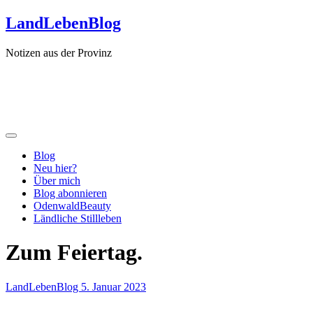
Zum
LandLebenBlog
Inhalt
springen
Notizen aus der Provinz
Blog
Neu hier?
Über mich
Blog abonnieren
OdenwaldBeauty
Ländliche Stillleben
Zum Feiertag.
LandLebenBlog
5. Januar 2023