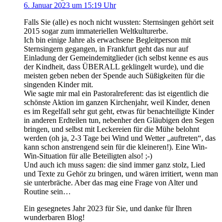
6. Januar 2023 um 15:19 Uhr
Falls Sie (alle) es noch nicht wussten: Sternsingen gehört seit
2015 sogar zum immateriellen Weltkulturerbe.
Ich bin einige Jahre als erwachsene Begleitperson mit
Sternsingern gegangen, in Frankfurt geht das nur auf
Einladung der Gemeindemitglieder (ich selbst kenne es aus
der Kindheit, dass ÜBERALL geklingelt wurde), und die
meisten geben neben der Spende auch Süßigkeiten für die
singenden Kinder mit.
Wie sagte mir mal ein Pastoralreferent: das ist eigentlich die
schönste Aktion im ganzen Kirchenjahr, weil Kinder, denen
es im Regelfall sehr gut geht, etwas für benachteiligte Kinder
in anderen Erdteilen tun, nebenher den Gläubigen den Segen
bringen, und selbst mit Leckereien für die Mühe belohnt
werden (oh ja, 2-3 Tage bei Wind und Wetter „auftreten“, das
kann schon anstrengend sein für die kleineren!). Eine Win-
Win-Situation für alle Beteiligten also! ;-)
Und auch ich muss sagen: die sind immer ganz stolz, Lied
und Texte zu Gehör zu bringen, und wären irritiert, wenn man
sie unterbräche. Aber das mag eine Frage von Alter und
Routine sein…
Ein gesegnetes Jahr 2023 für Sie, und danke für Ihren
wunderbaren Blog!