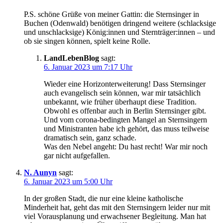
P.S. schöne Grüße von meiner Gattin: die Sternsinger in
Buchen (Odenwald) benötigen dringend weitere (schlacksige
und unschlacksige) König:innen und Sternträger:innen – und
ob sie singen können, spielt keine Rolle.
LandLebenBlog
sagt:
6. Januar 2023 um 7:17 Uhr
Wieder eine Horizonterweiterung! Dass Sternsinger
auch evangelisch sein können, war mir tatsächlich
unbekannt, wie früher überhaupt diese Tradition.
Obwohl es offenbar auch in Berlin Sternsinger gibt.
Und vom corona-bedingten Mangel an Sternsingern
und Ministranten habe ich gehört, das muss teilweise
dramatisch sein, ganz schade.
Was den Nebel angeht: Du hast recht! War mir noch
gar nicht aufgefallen.
N. Aunyn
sagt:
6. Januar 2023 um 5:00 Uhr
In der großen Stadt, die nur eine kleine katholische
Minderheit hat, geht das mit den Sternsingern leider nur mit
viel Vorausplanung und erwachsener Begleitung. Man hat