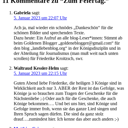
11 Kommentare zu “Zum Feiertag.”
Gabriela
sagt:
5. Januar 2023 um 22:07 Uhr
Ach ja, mal wieder ein schnödes „Dankeschön“ für die
schönen Bilder und sprechenden Texte.
Dazu heute: Ein Aufruf an alle blog-Leser*innen: Stimmt ab
beim Goldenen Blogger „goldeneblogger@gmail.com“ für
den blog „landlebenblog.org“ in der Königsdisziplin und in
der Abteilung für Journalismus (man muß weit nach unten
scrollen) für Friederike Kroitzsch, swr.
Waltraud Kessler-Helm
sagt:
5. Januar 2023 um 22:15 Uhr
Guten Abend liebe Friederike, die heiligen 3 Könige sind in
Wirklichkeit auch nur 3. ABER der Rest ist das Gefolge, was
Könige ja so brauchen zum Tragen der Geschenke für die
Nächstenliebe ;-) Oder auch für die Geschenke, die auch
Könige bekommen…. Und bei uns hier, sind Könige und
Gefolge immer froh, wenn sie das ganze Lied singen und
Ihren Spruch sagen dürfen. Die sind da ganz stolz
drauf….zumindest hier. Ich kenne das aber auch anders ;-)