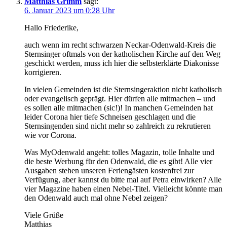
Matthias Grimm
sagt:
6. Januar 2023 um 0:28 Uhr
Hallo Friederike,
auch wenn im recht schwarzen Neckar-Odenwald-Kreis die
Sternsinger oftmals von der katholischen Kirche auf den Weg
geschickt werden, muss ich hier die selbsterklärte Diakonisse
korrigieren.
In vielen Gemeinden ist die Sternsingeraktion nicht katholisch
oder evangelisch geprägt. Hier dürfen alle mitmachen – und
es sollen alle mitmachen (sic!)! In manchen Gemeinden hat
leider Corona hier tiefe Schneisen geschlagen und die
Sternsingenden sind nicht mehr so zahlreich zu rekrutieren
wie vor Corona.
Was MyOdenwald angeht: tolles Magazin, tolle Inhalte und
die beste Werbung für den Odenwald, die es gibt! Alle vier
Ausgaben stehen unseren Feriengästen kostenfrei zur
Verfügung, aber kannst du bitte mal auf Petra einwirken? Alle
vier Magazine haben einen Nebel-Titel. Vielleicht könnte man
den Odenwald auch mal ohne Nebel zeigen?
Viele Grüße
Matthias