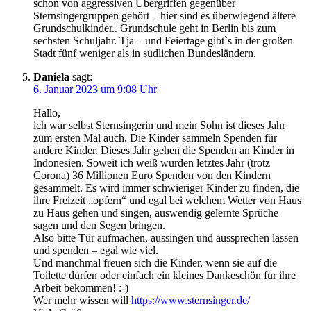
schon von aggressiven Übergriffen gegenüber
Sternsingergruppen gehört – hier sind es überwiegend ältere
Grundschulkinder.. Grundschule geht in Berlin bis zum
sechsten Schuljahr. Tja – und Feiertage gibt`s in der großen
Stadt fünf weniger als in südlichen Bundesländern.
Daniela
sagt:
6. Januar 2023 um 9:08 Uhr
Hallo,
ich war selbst Sternsingerin und mein Sohn ist dieses Jahr
zum ersten Mal auch. Die Kinder sammeln Spenden für
andere Kinder. Dieses Jahr gehen die Spenden an Kinder in
Indonesien. Soweit ich weiß wurden letztes Jahr (trotz
Corona) 36 Millionen Euro Spenden von den Kindern
gesammelt. Es wird immer schwieriger Kinder zu finden, die
ihre Freizeit „opfern“ und egal bei welchem Wetter von Haus
zu Haus gehen und singen, auswendig gelernte Sprüche
sagen und den Segen bringen.
Also bitte Tür aufmachen, aussingen und aussprechen lassen
und spenden – egal wie viel.
Und manchmal freuen sich die Kinder, wenn sie auf die
Toilette dürfen oder einfach ein kleines Dankeschön für ihre
Arbeit bekommen! :-)
Wer mehr wissen will
https://www.sternsinger.de/