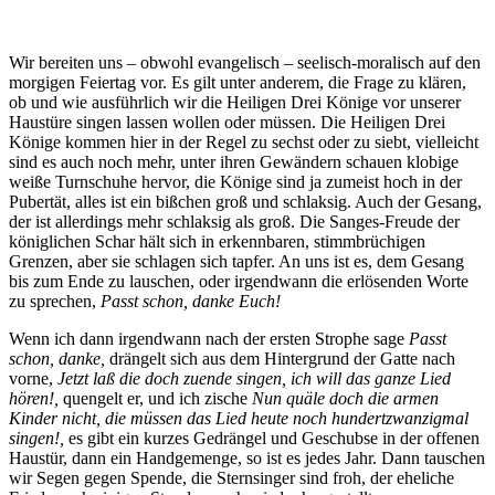
Wir bereiten uns – obwohl evangelisch – seelisch-moralisch auf den
morgigen Feiertag vor. Es gilt unter anderem, die Frage zu klären,
ob und wie ausführlich wir die Heiligen Drei Könige vor unserer
Haustüre singen lassen wollen oder müssen. Die Heiligen Drei
Könige kommen hier in der Regel zu sechst oder zu siebt, vielleicht
sind es auch noch mehr, unter ihren Gewändern schauen klobige
weiße Turnschuhe hervor, die Könige sind ja zumeist hoch in der
Pubertät, alles ist ein bißchen groß und schlaksig. Auch der Gesang,
der ist allerdings mehr schlaksig als groß. Die Sanges-Freude der
königlichen Schar hält sich in erkennbaren, stimmbrüchigen
Grenzen, aber sie schlagen sich tapfer. An uns ist es, dem Gesang
bis zum Ende zu lauschen, oder irgendwann die erlösenden Worte
zu sprechen,
Passt schon, danke Euch!
Wenn ich dann irgendwann nach der ersten Strophe sage
Passt
schon, danke,
drängelt sich aus dem Hintergrund der Gatte nach
vorne,
Jetzt laß die doch zuende singen, ich will das ganze Lied
hören!,
quengelt er, und ich zische
Nun quäle doch die armen
Kinder nicht, die müssen das Lied heute noch hundertzwanzigmal
singen!,
es gibt ein kurzes Gedrängel und Geschubse in der offenen
Haustür, dann ein Handgemenge, so ist es jedes Jahr. Dann tauschen
wir Segen gegen Spende, die Sternsinger sind froh, der eheliche