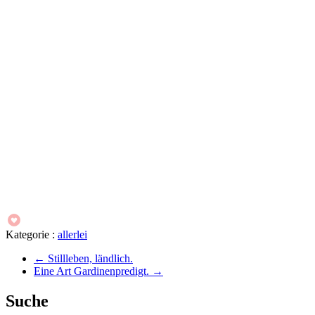
Kategorie :
allerlei
←
Stillleben, ländlich.
Eine Art Gardinenpredigt.
→
Suche