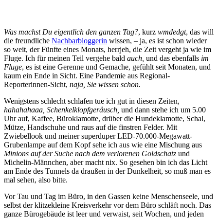
Was machst Du eigentlich den ganzen Tag?
, kurz
wmdedgt
, das will
die freundliche
Nachbarbloggerin
wissen, – ja, es ist schon wieder
so weit, der Fünfte eines Monats, herrjeh, die Zeit vergeht ja wie im
Fluge. Ich für meinen Teil vergehe bald
auch,
und das ebenfalls
im
Fluge
, es ist eine Gerenne und Gemache, gefühlt seit Monaten, und
kaum ein Ende in Sicht. Eine Pandemie aus Regional-
Reporterinnen-Sicht,
naja, Sie wissen schon.
Wenigstens schlecht schlafen tue ich gut in diesen Zeiten,
hahahahaaa, Schenkelklopfgeräusch,
und dann stehe ich um 5.00
Uhr auf, Kaffee, Büroklamotte, drüber die Hundeklamotte, Schal,
Mütze, Handschuhe und raus auf die finstren Felder. Mit
Zwiebellook und meiner superduper LED-70.000-Megawatt-
Grubenlampe auf dem Kopf sehe ich aus wie eine Mischung aus
Minions auf der Suche nach dem verlorenen Goldschatz
und
Michelin-Männchen, aber macht nix. So gesehen bin ich das Licht
am Ende des Tunnels da draußen in der Dunkelheit, so muß man es
mal sehen, also bitte.
Vor Tau und Tag im Büro, in den Gassen keine Menschenseele, und
selbst der klitzekleine Kreisverkehr vor dem Büro schläft noch. Das
ganze Bürogebäude ist leer und verwaist, seit Wochen, und jeden