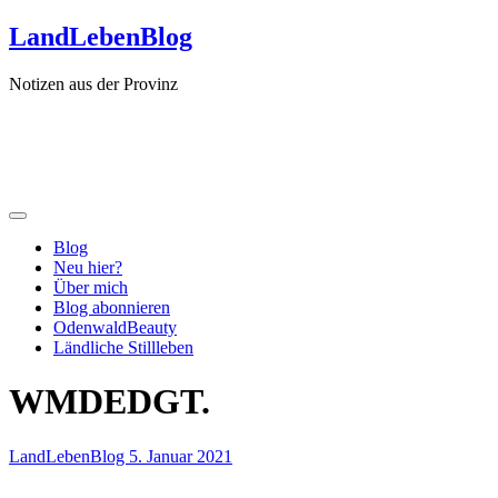
Zum
LandLebenBlog
Inhalt
springen
Notizen aus der Provinz
Blog
Neu hier?
Über mich
Blog abonnieren
OdenwaldBeauty
Ländliche Stillleben
WMDEDGT.
LandLebenBlog
5. Januar 2021