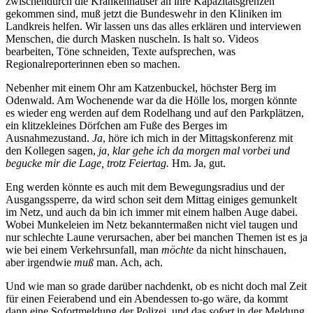
zwischendurch die Krankenhäuser an ihre Kapazitätsgrenzen
gekommen sind, muß jetzt die Bundeswehr in den Kliniken im
Landkreis helfen. Wir lassen uns das alles erklären und interviewen
Menschen, die durch Masken nuscheln. Is halt so. Videos
bearbeiten, Töne schneiden, Texte aufsprechen, was
Regionalreporterinnen eben so machen.
Nebenher mit einem Ohr am Katzenbuckel, höchster Berg im
Odenwald. Am Wochenende war da die Hölle los, morgen könnte
es wieder eng werden auf dem Rodelhang und auf den Parkplätzen,
ein klitzekleines Dörfchen am Fuße des Berges im
Ausnahmezustand.
Ja
, höre ich mich in der Mittagskonferenz mit
den Kollegen sagen,
ja, klar gehe ich da morgen mal vorbei und
begucke mir die Lage, trotz Feiertag.
Hm. Ja, gut.
Eng werden könnte es auch mit dem Bewegungsradius und der
Ausgangssperre, da wird schon seit dem Mittag einiges gemunkelt
im Netz, und auch da bin ich immer mit einem halben Auge dabei.
Wobei Munkeleien im Netz bekanntermaßen nicht viel taugen und
nur schlechte Laune verursachen, aber bei manchen Themen ist es ja
wie bei einem Verkehrsunfall, man
möchte
da nicht hinschauen,
aber irgendwie
muß
man. Ach, ach.
Und wie man so grade darüber nachdenkt, ob es nicht doch mal Zeit
für einen Feierabend und ein Abendessen to-go wäre, da kommt
dann eine Sofortmeldung der Polizei, und das
sofort
in der Meldung