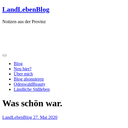
Zum
LandLebenBlog
Inhalt
springen
Notizen aus der Provinz
Blog
Neu hier?
Über mich
Blog abonnieren
OdenwaldBeauty
Ländliche Stillleben
Was schön war.
LandLebenBlog
27. Mai 2020