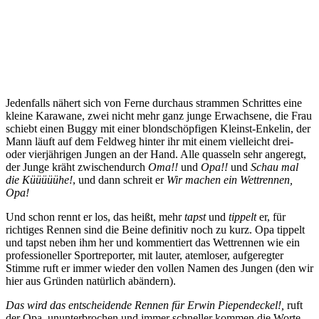
Jedenfalls nähert sich von Ferne durchaus strammen Schrittes eine
kleine Karawane, zwei nicht mehr ganz junge Erwachsene, die Frau
schiebt einen Buggy mit einer blondschöpfigen Kleinst-Enkelin, der
Mann läuft auf dem Feldweg hinter ihr mit einem vielleicht drei-
oder vierjährigen Jungen an der Hand. Alle quasseln sehr angeregt,
der Junge kräht zwischendurch
Oma!!
und
Opa!!
und
Schau mal
die Küüüüühe!
, und dann schreit er
Wir machen ein Wettrennen,
Opa!
Und schon rennt er los, das heißt, mehr
tapst
und
tippelt
er, für
richtiges Rennen sind die Beine definitiv noch zu kurz. Opa tippelt
und tapst neben ihm her und kommentiert das Wettrennen wie ein
professioneller Sportreporter, mit lauter, atemloser, aufgeregter
Stimme ruft er immer wieder den vollen Namen des Jungen (den wir
hier aus Gründen natürlich abändern).
Das wird das entscheidende Rennen für Erwin Piependeckel!,
ruft
der Opa, ununterbrochen und immer schneller kommen die Worte