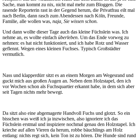
Sache, man kommt zu nix, nicht mal mehr zum Bloggen. Die
rasende Reporterin rast in der Gegend herum, die Privatfrau eilt mal
nach Berlin, dann rasch zum Abendessen nach Köln, Freunde,
Familie, alle wollen was,
naja, Sie wissen schon.
Und dann wollte dieser Tage auch das kleine Füchslein was. Ich
nehme an, es wollte einfach
überleben
. Um das Ende vorweg zu
nehmen: es hat nicht funktioniert, und ich habe Rotz und Wasser
geflennt. Wegen eines kleinen Fuchses. Typisch Großstädter
vermutlich.
Nass und klapperdürr sitzt es an einem Morgen am Wegesrand und
guckt mich aus großen Augen an. Neben dem Holzstapel, den ich
vor Wochen schon als Fuchsquartier erkannt habe, in dem sich aber
seit Tagen nichts mehr bewegt.
Da sitzt also eine abgemagerte Handvoll Fuchs und glotzt. So ein
bisschen was weiß ich ja inzwischen, also ignoriere ich das
Füchslein erstmal und inspiziere nochmal genau den Holzstapel. Ich
krieche auf allen Vieren da herum, robbe bäuchlings am Holz
entlang: nichts regt sich, kein Ton ist zu hören. Die Hunde sind rund