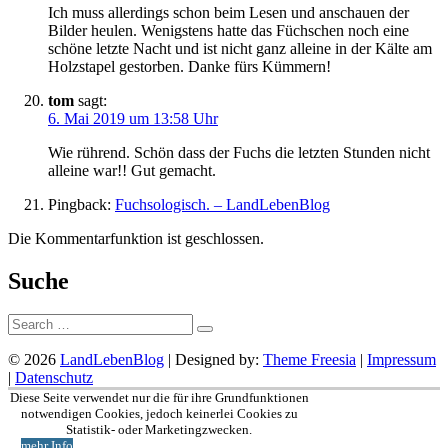
Ich muss allerdings schon beim Lesen und anschauen der
Bilder heulen. Wenigstens hatte das Füchschen noch eine
schöne letzte Nacht und ist nicht ganz alleine in der Kälte am
Holzstapel gestorben. Danke fürs Kümmern!
tom
sagt:
6. Mai 2019 um 13:58 Uhr
Wie rührend. Schön dass der Fuchs die letzten Stunden nicht
alleine war!! Gut gemacht.
Pingback:
Fuchsologisch. – LandLebenBlog
Die Kommentarfunktion ist geschlossen.
Suche
Suche:
© 2026
LandLebenBlog
| Designed by:
Theme Freesia
|
Impressum
|
Datenschutz
Nach
Diese Seite verwendet nur die für ihre Grundfunktionen
oben
notwendigen Cookies, jedoch keinerlei Cookies zu
Statistik- oder Marketingzwecken.
mehr Info