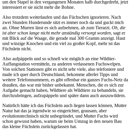
um den Stapel in den vergangenen Monaten halb durchgedreht, jetzt
interessiert er sie nicht mehr die Bohne.
Also trotzdem weiterlaufen und das Füchschen ignorieren. Nach
zwei Stunden Hunderunde sitzt es immer noch da und guckt mich
an. Ohne Murren lässt es sich aufnehmen, ab zum Tierarzt.
Oh, die
ist aber schon lange nicht mehr anständig versorgt worden
, sagt er
mit Blick auf die Waage, die gerade mal 300 Gramm anzeigt. Haut
und winzige Knochen und ein viel zu großer Kopf, mehr ist das
Füchslein nicht.
Also aufpäppeln und so schnell wie möglich an eine Wildtier-
Auffangstation vermitteln, zu anderen verlassenen Fuchswelpen.
Von solchen Stationen gibt es nicht sehr viele, also telefoniere und
maile ich quer durch Deutschland, bekomme allerlei Tipps und
weitere Telefonnummern, es gibt offenbar ein ganzes Fuchs-Netz da
draußen, das war mir bisher unbekannt. Menschen, die es sich zur
Aufgabe gemacht haben, Wildtiere als Wildtiere zu behandeln, sie
durchzubringen, aufzupäppeln und später dann auch auszuwildern.
Natürlich hätte ich das Füchslein auch liegen lassen können, Mutter
Natur hat das ja irgendwie so eingerichtet, grausam, aber
evolutionstechnisch nicht unbegründet, und Mutter Fuchs wird
schon gewusst haben, warum sie beim Umzug in den neuen Bau
das kleine Füchslein zurückgelassen hat.