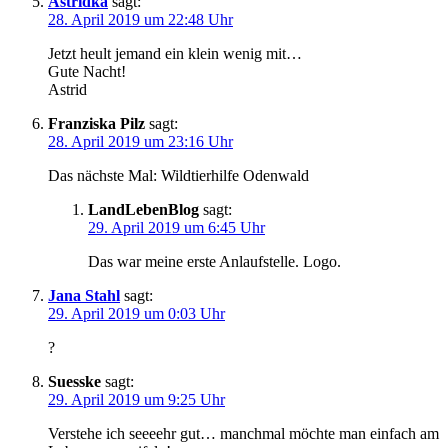
Astridka
sagt:
28. April 2019 um 22:48 Uhr
Jetzt heult jemand ein klein wenig mit…
Gute Nacht!
Astrid
Franziska Pilz
sagt:
28. April 2019 um 23:16 Uhr
Das nächste Mal: Wildtierhilfe Odenwald
LandLebenBlog
sagt:
29. April 2019 um 6:45 Uhr
Das war meine erste Anlaufstelle. Logo.
Jana Stahl
sagt:
29. April 2019 um 0:03 Uhr
?
Suesske
sagt:
29. April 2019 um 9:25 Uhr
Verstehe ich seeeehr gut… manchmal möchte man einfach am