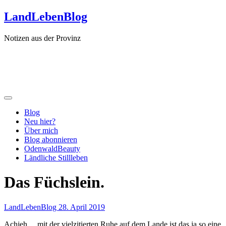
Zum
LandLebenBlog
Inhalt
springen
Notizen aus der Provinz
Blog
Neu hier?
Über mich
Blog abonnieren
OdenwaldBeauty
Ländliche Stillleben
Das Füchslein.
LandLebenBlog
28. April 2019
Achjeh… mit der vielzitierten Ruhe auf dem Lande ist das ja so eine