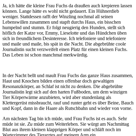
Ja, ich hätte die kleine Frau Fuchs da draußen auch krepieren lassen
können. Lange hätte es wohl nicht gedauert. Ein Hühnerdieb
weniger. Stattdessen rafft der Winzling nochmal all seinen
Lebenswillen zusammen und stapft durchs Haus, ein bisschen
humpelnd und stumm. Er folgt neugierig den Hunden, stellt sich
höflich der Katze vor, Emmy, Lieselotte und das Hündchen üben
sich in freundlichem Desinteresse. Ich telefoniere und telefoniere
und maile und maile, bis spät in die Nacht. Die abgebrühte coole
Journalistin sucht verzweifelt einen Platz für einen kleinen Fuchs.
Das Leben ist schon manchmal merkwürdig.
In der Nacht bellt und mault Frau Fuchs das ganze Haus zusammen,
Haut und Knochen bilden einen offenbar doch gewaltigen
Resonanzkörper, an Schlaf ist nicht zu denken. Die abgebrühte
Journalistin legt sich auf den harten Fußboden, um dem winzigen
Tier Körperwärme anzubieten, wird aber stundenlang als
Klettergerüst missbraucht, rauf und runter geht es über Beine, Bauch
und Kopf, dann in die Haare als Rutschbahn und wieder von vorne.
Am nächsten Tag bin ich müde, und Frau Fuchs ist es auch. Sehr
müde ist sie.
Zu
müde zum Weiterleben. Sie würgt am Nachmittag
Blut aus ihrem kleinen klapprigen Körper und schläft noch im
Wartezimmer des Tierarztes auf meinem Arm ein.