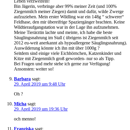
Leben verzweifeln!
Bin Jägerin, verbringe aber 99% meiner Zeit (und 100%
Ziegenmilch meiner Ziegen) damit und dafür, wilde Zwerge
aufzuziehen. Mein erster Wildling war ein 148g “ schwerer“
Feldhase, den mir übereifrige Spaziergänger brachten. Keine
Wildtieraufgangstation war in der Lage ihn aufzunehmen.
Meine Tierärztin lachte und meinte, ich habe die beste
Säuglingsnahrung im Stall ( übrigens ist Ziegenmilch seit
2012 eu-weit anerkannt als hypoallergene Säuglingsnahrung).
Auswilderung könnte ich ihn mit über 1000g ?
Seitdem sind einige viele Eichhörnchen, Katzenkinder und
Kitze mit Ziegenmilch groß geworden- nur so als Tipp.
Bei Fragen und mehr stehe ich gerne zur Verfügung!
Ansonsten: weiter so!
Barbara
sagt:
29. April 2019 um 9:48 Uhr
Oh ?
Micha
sagt:
29. April 2019 um 19:36 Uhr
och menno!
Franziska
sagt: