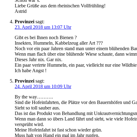
Schön wär’s.
Liebe Grüße aus dem rheinischen Vollfrühling!
Astrid
Provinzei
sagt:
23. April 2018 um 13:07 Uhr
Gibt es bei Ihnen noch Bienen ?
Insekten, Hummeln, Kabbelzeug aller Art ???
Noch vor ein paar Jahren stand man unter einem blühenden B
Wenn man flach über eine blühende Wiese schaute, dann wimm
Dieses Jahr nix. Gar nix.
Ein paar verirrte Hummeln, ein paar, vielleicht nur eine Wildbie
Ich habe Angst !
Provinzei
sagt:
24. April 2018 um 10:09 Uhr
By the way……….
Sind die Hofeinfahrten, die Plätze vor den Bauernhöfen und G
Sieht so toll sauber aus.
Das ist das Produkt von Behandlung mit Unkrautvernichtungsm
Wenn man dann so übers Land fährt und sieht, wie viele Hofei
versprüht wird.
Meine Hofeinfahrt ist fast schon wieder grün.
Muss halt von Hand ein mal im Jahr rupfen.