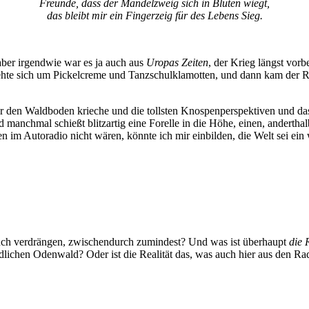
Freunde, dass der Mandelzweig sich in Blüten wiegt,
das bleibt mir ein Fingerzeig für des Lebens Sieg.
 aber irgendwie war es ja auch aus
Uropas Zeiten
, der Krieg längst vo
drehte sich um Pickelcreme und Tanzschulklamotten, und dann kam der R
ber den Waldboden krieche und die tollsten Knospenperspektiven und d
d manchmal schießt blitzartig eine Forelle in die Höhe, einen, anderth
en im Autoradio nicht wären, könnte ich mir einbilden, die Welt sei e
 auch verdrängen, zwischendurch zumindest? Und was ist überhaupt
die 
iedlichen Odenwald? Oder ist die Realität das, was auch hier aus den Ra
.