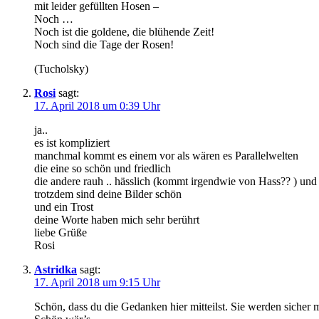
mit leider gefüllten Hosen –
Noch …
Noch ist die goldene, die blühende Zeit!
Noch sind die Tage der Rosen!
(Tucholsky)
Rosi
sagt:
17. April 2018 um 0:39 Uhr
ja..
es ist kompliziert
manchmal kommt es einem vor als wären es Parallelwelten
die eine so schön und friedlich
die andere rauh .. hässlich (kommt irgendwie von Hass?? ) und
trotzdem sind deine Bilder schön
und ein Trost
deine Worte haben mich sehr berührt
liebe Grüße
Rosi
Astridka
sagt:
17. April 2018 um 9:15 Uhr
Schön, dass du die Gedanken hier mitteilst. Sie werden sicher 