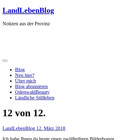
Zum
LandLebenBlog
Inhalt
springen
Notizen aus der Provinz
Blog
Neu hier?
Über mich
Blog abonnieren
OdenwaldBeauty
Ländliche Stillleben
12 von 12.
LandLebenBlog
12. März 2018
Ich habe Ihnen da heute einen zwölfteiligen Bilderbogen