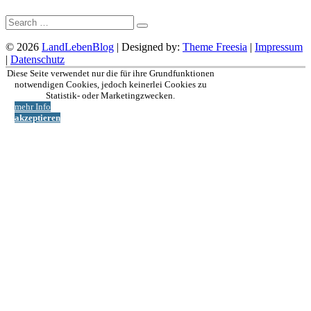
Suche:
© 2026
LandLebenBlog
| Designed by:
Theme Freesia
|
Impressum
|
Datenschutz
Nach
Diese Seite verwendet nur die für ihre Grundfunktionen
oben
notwendigen Cookies, jedoch keinerlei Cookies zu
Statistik- oder Marketingzwecken.
mehr Info
akzeptieren