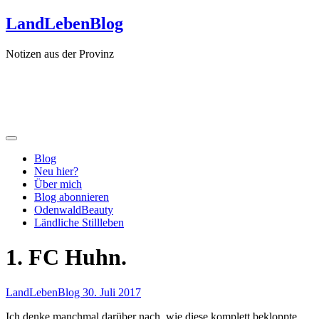
Zum
LandLebenBlog
Inhalt
springen
Notizen aus der Provinz
Blog
Neu hier?
Über mich
Blog abonnieren
OdenwaldBeauty
Ländliche Stillleben
1. FC Huhn.
LandLebenBlog
30. Juli 2017
Ich denke manchmal darüber nach, wie diese komplett bekloppte