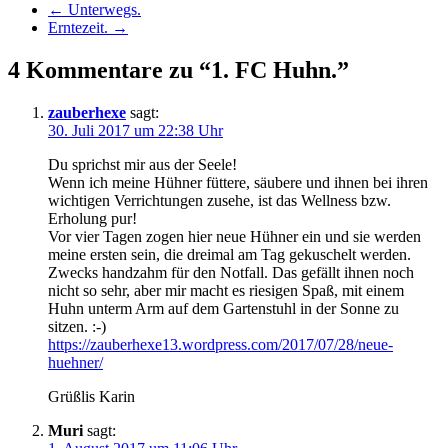
←
Unterwegs.
Erntezeit.
→
4 Kommentare zu “1. FC Huhn.”
zauberhexe
sagt:
30. Juli 2017 um 22:38 Uhr
Du sprichst mir aus der Seele!
Wenn ich meine Hühner füttere, säubere und ihnen bei ihren
wichtigen Verrichtungen zusehe, ist das Wellness bzw.
Erholung pur!
Vor vier Tagen zogen hier neue Hühner ein und sie werden
meine ersten sein, die dreimal am Tag gekuschelt werden.
Zwecks handzahm für den Notfall. Das gefällt ihnen noch
nicht so sehr, aber mir macht es riesigen Spaß, mit einem
Huhn unterm Arm auf dem Gartenstuhl in der Sonne zu
sitzen. :-)
https://zauberhexe13.wordpress.com/2017/07/28/neue-
huehner/
Grüßlis Karin
Muri
sagt: