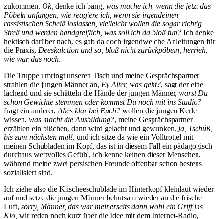
zukommen.
Ok,
denke ich bang,
was mache ich, wenn die jetzt das
Pöbeln anfangen, wie reagiere ich, wenn sie irgendeinen
rassistischen Scheiß loslassen, vielleicht wollen die sogar richtig
Streß und werden handgreiflich, was soll ich da bloß tun?
Ich denke
hektisch darüber nach, es gab da doch irgendwelche Anleitungen für
die Praxis,
Deeskalation und so, bloß nicht zurückpöbeln, herrjeh,
wie war das noch
.
Die Truppe umringt unseren Tisch und meine Gesprächspartner
strahlen die jungen Männer an,
Ey Alter, was geht?
, sagt der eine
lachend und sie schütteln die Hände der jungen Männer,
warst Du
schon Gewichte stemmen oder kommst Du noch mit ins Studio?
fragt ein anderer,
Alles klar bei Euch?
wollen die jungen Kerle
wissen,
was macht die Ausbildung?
, meine Gesprächspartner
erzählen ein bißchen, dann wird gelacht und gewunken,
ja, Tschüß,
bis zum nächsten mal!,
und ich sitze da wie ein Volltrottel mit
meinen Schubladen im Kopf, das ist in diesem Fall ein pädagogisch
durchaus wertvolles Gefühl, ich kenne keinen dieser Menschen,
während meine zwei persischen Freunde offenbar schon bestens
sozialisiert sind.
Ich ziehe also die Klischeeschublade im Hinterkopf kleinlaut wieder
auf und setze die jungen Männer behutsam wieder an die frische
Luft,
sorry, Männer, das war meinerseits dann wohl ein Griff ins
Klo,
wir reden noch kurz über die Idee mit dem Internet-Radio,