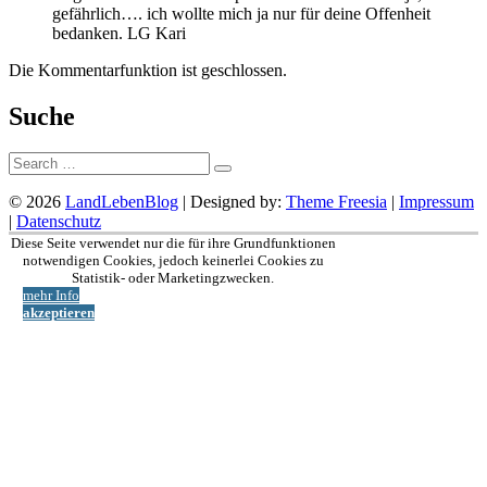
gefährlich…. ich wollte mich ja nur für deine Offenheit
bedanken. LG Kari
Die Kommentarfunktion ist geschlossen.
Suche
Suche:
© 2026
LandLebenBlog
| Designed by:
Theme Freesia
|
Impressum
|
Datenschutz
Nach
Diese Seite verwendet nur die für ihre Grundfunktionen
oben
notwendigen Cookies, jedoch keinerlei Cookies zu
Statistik- oder Marketingzwecken.
mehr Info
akzeptieren