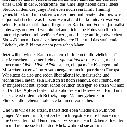
eines Cafés in der Abendsonne, das Café liegt neben dem Fitness-
Studio, in dem der junge Kerl eben noch sein Kraft-Training
gemacht hat, und nun sitzen wir also hier und beraten darüber, wie
er journalistisch etwas für sein Heimatland tun könnte. Er war vor
seiner Flucht als offenbar erfolgreicher Radio- und Fernsehjournalist
unterwegs und wohl weithin bekannt, ich habe Fotos von ihm im
Internet gesehen, mit weißem Anzug und Fliege auf irgendwelchen
Show-Bühnen, dazu das rabenschwarze Haar und das strahlende
Lächeln, ein Bild von einem persischen Mann.
Jetzt will er wieder Radio machen, ein Internetradio vielleicht, für
die Menschen in seiner Heimat,
open-minded
soll es sein, nicht
immer nur
Allah, Allah, Allah
, sagt er, ein paar alte Kollegen und
Mitstreiter hat er schon zusammengetrommelt, quer durch Europa.
Wir sitzen da also und reden über allerlei journalistische und
technische Fragen, sein Deutsch ist noch semigut, der Freund, den
er mitgebracht hat, spricht schon deutlich flüssiger, so sitzen wir also
zu Dritt bei Apfelschorle und alkoholfreiem Hefeweizen. Rund um
das Cafe ist ordentlich Betrieb, junge Männer gehen zum
Fitneßstudio nebenan, oder sie kommen von daher.
Und wie wir da so sitzen, nähert sich eben wieder ein Pulk von
jungen Männern mit Sporttaschen, ich registriere ihre Frisuren und
ihre Gesichter und Klamotten, ich setze mich ein bißchen aufrechter
hin und nehme sie fest in den Blick, während sie auf uns