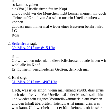
ja..
so kann es gehen
die (Vor ) Urteile sitzen fett im Kopf
und obwohl wir die Menschen nicht kennen meinen wir doch
alleine auf Grund von Aussehen uns ein Urteil erlauben zu
können
gut dass man immer mal wieder eines Besseren belehrt wird
LG
Rosi
Seifenfrau
sagt:
30. März 2017 um 8:15 Uhr
ja….
Ob wir wollen oder nicht, diese Klischeeschublade haben wir
wohl alle im Kopf.
Es gibt sie in verschiedenen Größen, denk ich mal.
Kari
sagt:
31. März 2017 um 14:07 Uhr
Hach, was ist es schön, wenn mal jemand zugibt, dass er/sie
auch nicht frei von Vor-Urteilen ist! Jeder Mensch sollte hin
und wieder sein eigenes Vorurteils-kämmerlein auf machen
und den Inhalt überprüfen. Irgendwas ist immer drin, was
weg kann. Und wer behauptet er hätte keines… oh je, sehr