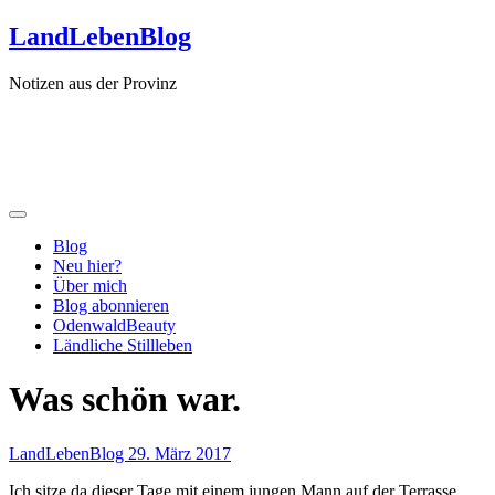
Zum
LandLebenBlog
Inhalt
springen
Notizen aus der Provinz
Blog
Neu hier?
Über mich
Blog abonnieren
OdenwaldBeauty
Ländliche Stillleben
Was schön war.
LandLebenBlog
29. März 2017
Ich sitze da dieser Tage mit einem jungen Mann auf der Terrasse