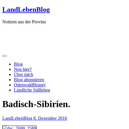
Zum
LandLebenBlog
Inhalt
springen
Notizen aus der Provinz
Blog
Neu hier?
Über mich
Blog abonnieren
OdenwaldBeauty
Ländliche Stillleben
Badisch-Sibirien.
LandLebenBlog
8. Dezember 2016