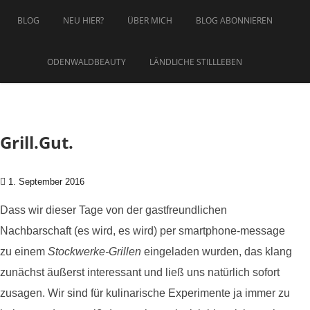
Zum Inhalt springen
BLOG
NEU HIER?
ÜBER MICH
BLOG ABONNIEREN
ODENWALDBEAUTY
LÄNDLICHE STILLLEBEN
Grill.Gut.
1. September 2016
Dass wir dieser Tage von der gastfreundlichen
Nachbarschaft (es wird, es wird) per smartphone-message
zu einem
Stockwerke-Grillen
eingeladen wurden, das klang
zunächst äußerst interessant und ließ uns natürlich sofort
zusagen. Wir sind für kulinarische Experimente ja immer zu