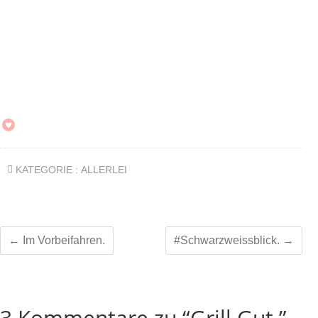
KATEGORIE :
ALLERLEI
←
Im Vorbeifahren.
#Schwarzweissblick.
→
3 Kommentare zu “Grill.Gut.”