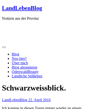
Zum
LandLebenBlog
Inhalt
springen
Notizen aus der Provinz
Blog
Neu hier?
Über mich
Blog abonnieren
OdenwaldBeauty
Ländliche Stillleben
Schwarzweissblick.
LandLebenBlog
22. April 2016
Ich komme in diesen Tagen immer wieder an einem