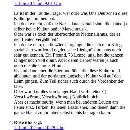
1. Juni 2015 um 9:01 Uhr
Es ist in der Tat die Frage, wer oder was Uns Deutschen diese
Kultur genommen hat.
Ich denke nicht, daß die Nazis daran schuld sind, die hatten ja
selber keine Kultur, außer Marschmusik.
Oder war es doch der überbordende Nationalismus, der es
den Leuten vergällt hat?
Ich denke nein, da die 40er Jahrgänge, die nach dem Krieg
sozialisiert wurden, das „deutsche Liedgut“ durchaus noch
sehr gut kennen. Ein Freund, 73 Lenze jung, hat die ganzen
Dinger noch voll drauf. Aber deren Lehrer waren ja auch
noch die alte Garde. Hmm..
Es sind dann eher die 50er und 60er, die diese Kultur total
ablehnten und der nordamerikanischen Kultur voll auf den
Leim gingen. Zum Teil sicher auch durch die Vordenker der
68er.
Oder war das alles von langer Hand vorbereitet ? (
Verschwörung Verschwörung ) Natürlich nicht.
Aber es macht traurig, wenn man bei anderen Leuten am
Feuer sitzt, Türken, Italiener, Brasilianer, und denen dann die
ganze Nacht zuhört aber selbst nichts beitragen kann.
Roswitha
sagt:
1. Juni 2015 um 10:28 Uhr