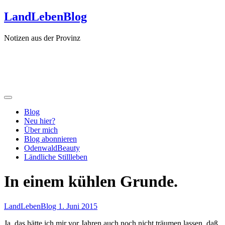
Zum
LandLebenBlog
Inhalt
springen
Notizen aus der Provinz
Blog
Neu hier?
Über mich
Blog abonnieren
OdenwaldBeauty
Ländliche Stillleben
In einem kühlen Grunde.
LandLebenBlog
1. Juni 2015
Ja, das hätte ich mir vor Jahren auch noch nicht träumen lassen, daß