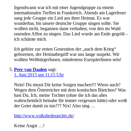
Irgendwann war ich mit einer Jugendgruppe zu einem
internationalen Treffen in Frankreich. Abends am Lagerfeuer
sang jede Gruppe ein Lied aus ihrer Heimat. Es war
wunderbar, bis unsere deutsche Gruppe singen sollte. Sie
wollten nicht, begannen dann verhalten, von den im Wald
rasenden Affen zu singen. Das Lied wurde am Ende gegrölt –
ich schämte mich.
Ich gehöre zur ersten Generation der „nach dem Krieg“
geborenen, der Heimatbegriff war uns lange suspekt. Wir
wollten WeltbürgerInnen, mindestens EuropäerInnen sein!
Peer van Daalen
sagt:
1. Juni 2015 um 11:15 Uhr
Nein! Du musst Dir keine Sorgen machen!!! Wieso auch?
Wegen dem Österreicher mit dem komischen Bärtchen? Was
hast Du, Ich, meine Tochter (ohne die ich das alles
wahrscheinlich beinahe für immer vergessen hätte) oder weiß
der Geier damit zu tun??? Nix! Also sing …
http://www.volksliederarchiv.de/
Keine Angst …!