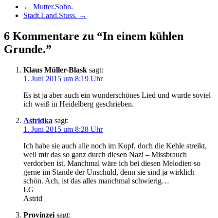
←
Mutter.Sohn.
Stadt.Land.Stuss.
→
6 Kommentare zu “In einem kühlen
Grunde.”
Klaus Müller-Blask
sagt:
1. Juni 2015 um 8:19 Uhr
Es ist ja aber auch ein wunderschönes Lied und wurde soviel
ich weiß in Heidelberg geschrieben.
Astridka
sagt:
1. Juni 2015 um 8:28 Uhr
Ich habe sie auch alle noch im Kopf, doch die Kehle streikt,
weil mir das so ganz durch diesen Nazi – Missbrauch
verdorben ist. Manchmal wäre ich bei diesen Melodien so
gerne im Stande der Unschuld, denn sie sind ja wirklich
schön. Ach, ist das alles manchmal schwierig…
LG
Astrid
Provinzei
sagt: