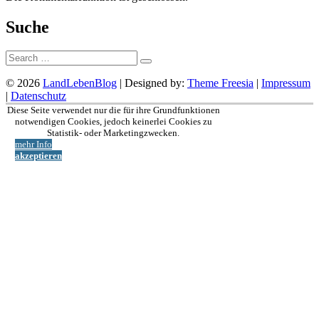
Suche
Suche:
© 2026
LandLebenBlog
| Designed by:
Theme Freesia
|
Impressum
|
Datenschutz
Nach
Diese Seite verwendet nur die für ihre Grundfunktionen
oben
notwendigen Cookies, jedoch keinerlei Cookies zu
Statistik- oder Marketingzwecken.
mehr Info
akzeptieren