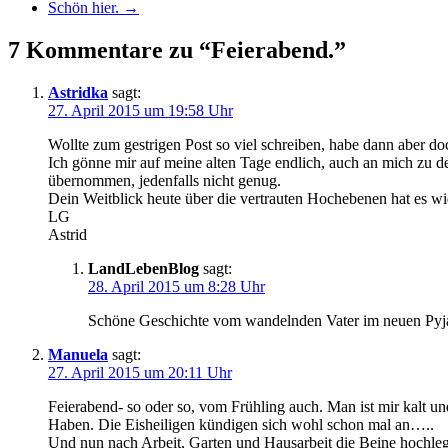
Schön hier.
→
7 Kommentare zu “Feierabend.”
Astridka
sagt:
27. April 2015 um 19:58 Uhr
Wollte zum gestrigen Post so viel schreiben, habe dann aber d
Ich gönne mir auf meine alten Tage endlich, auch an mich zu d
übernommen, jedenfalls nicht genug.
Dein Weitblick heute über die vertrauten Hochebenen hat es wie
LG
Astrid
LandLebenBlog
sagt:
28. April 2015 um 8:28 Uhr
Schöne Geschichte vom wandelnden Vater im neuen Pyja
Manuela
sagt:
27. April 2015 um 20:11 Uhr
Feierabend- so oder so, vom Frühling auch. Man ist mir kalt u
Haben. Die Eisheiligen kündigen sich wohl schon mal an…..
Und nun nach Arbeit, Garten und Hausarbeit die Beine hochleg