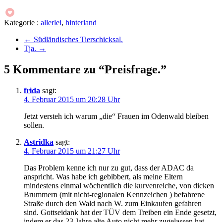
Kategorie :
allerlei
,
hinterland
←
Südländisches Tierschicksal.
Tja.
→
5 Kommentare zu “Preisfrage.”
frida
sagt:
4. Februar 2015 um 20:28 Uhr
Jetzt versteh ich warum „die“ Frauen im Odenwald bleiben
sollen.
Astridka
sagt:
4. Februar 2015 um 21:27 Uhr
Das Problem kenne ich nur zu gut, dass der ADAC da
anspricht. Was habe ich gebibbert, als meine Eltern
mindestens einmal wöchentlich die kurvenreiche, von dicken
Brummern (mit nicht-regionalen Kennzeichen ) befahrene
Straße durch den Wald nach W. zum Einkaufen gefahren
sind. Gottseidank hat der TÜV dem Treiben ein Ende gesetzt,
indem er das 23 Jahre alte Auto nicht mehr zugelassen hat.