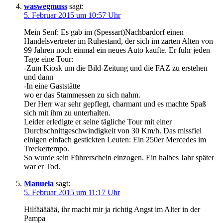
waswegmuss
sagt:
5. Februar 2015 um 10:57 Uhr
Mein Senf: Es gab im (Spessart)Nachbardorf einen
Handelsvertreter im Ruhestand, der sich im zarten Alten von
99 Jahren noch einmal ein neues Auto kaufte. Er fuhr jeden
Tage eine Tour:
-Zum Kiosk um die Bild-Zeitung und die FAZ zu erstehen
und dann
-In eine Gaststätte
wo er das Stammessen zu sich nahm.
Der Herr war sehr gepflegt, charmant und es machte Spaß
sich mit ihm zu unterhalten.
Leider erledigte er seine tägliche Tour mit einer
Durchschnittgeschwindigkeit von 30 Km/h. Das missfiel
einigen einfach gestickten Leuten: Ein 250er Mercedes im
Treckertempo.
So wurde sein Führerschein einzogen. Ein halbes Jahr später
war er Tod.
Manuela
sagt:
5. Februar 2015 um 11:17 Uhr
Hilfääääää, ihr macht mir ja richtig Angst im Alter in der
Pampa