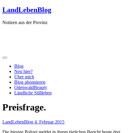
Zum
LandLebenBlog
Inhalt
springen
Notizen aus der Provinz
Blog
Neu hier?
Über mich
Blog abonnieren
OdenwaldBeauty
Ländliche Stillleben
Preisfrage.
LandLebenBlog
4. Februar 2015
Die hiesige Polizei meldet in ihrem täglichen Bericht heute drei