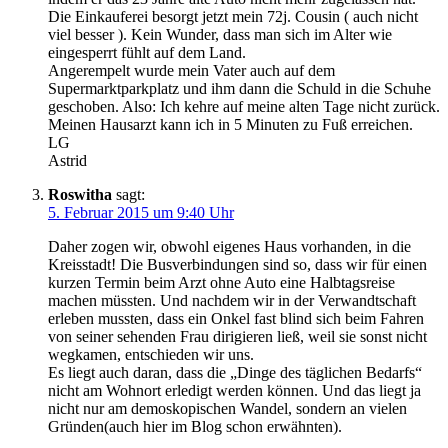
Die Einkauferei besorgt jetzt mein 72j. Cousin ( auch nicht
viel besser ). Kein Wunder, dass man sich im Alter wie
eingesperrt fühlt auf dem Land.
Angerempelt wurde mein Vater auch auf dem
Supermarktparkplatz und ihm dann die Schuld in die Schuhe
geschoben. Also: Ich kehre auf meine alten Tage nicht zurück.
Meinen Hausarzt kann ich in 5 Minuten zu Fuß erreichen.
LG
Astrid
Roswitha
sagt:
5. Februar 2015 um 9:40 Uhr
Daher zogen wir, obwohl eigenes Haus vorhanden, in die
Kreisstadt! Die Busverbindungen sind so, dass wir für einen
kurzen Termin beim Arzt ohne Auto eine Halbtagsreise
machen müssten. Und nachdem wir in der Verwandtschaft
erleben mussten, dass ein Onkel fast blind sich beim Fahren
von seiner sehenden Frau dirigieren ließ, weil sie sonst nicht
wegkamen, entschieden wir uns.
Es liegt auch daran, dass die „Dinge des täglichen Bedarfs“
nicht am Wohnort erledigt werden können. Und das liegt ja
nicht nur am demoskopischen Wandel, sondern an vielen
Gründen(auch hier im Blog schon erwähnten).