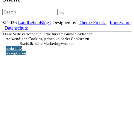
Suche:
© 2026
LandLebenBlog
| Designed by:
Theme Freesia
|
Impressum
|
Datenschutz
Nach
Diese Seite verwendet nur die für ihre Grundfunktionen
oben
notwendigen Cookies, jedoch keinerlei Cookies zu
Statistik- oder Marketingzwecken.
mehr Info
akzeptieren