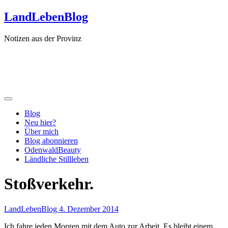
Zum
LandLebenBlog
Inhalt
springen
Notizen aus der Provinz
Blog
Neu hier?
Über mich
Blog abonnieren
OdenwaldBeauty
Ländliche Stillleben
Stoßverkehr.
LandLebenBlog
4. Dezember 2014
Ich fahre jeden Morgen mit dem Auto zur Arbeit. Es bleibt einem