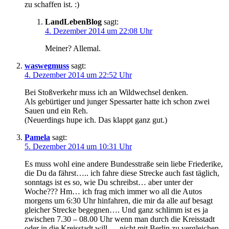
zu schaffen ist. :)
LandLebenBlog
sagt:
4. Dezember 2014 um 22:08 Uhr
Meiner? Allemal.
waswegmuss
sagt:
4. Dezember 2014 um 22:52 Uhr
Bei Stoßverkehr muss ich an Wildwechsel denken.
Als gebürtiger und junger Spessarter hatte ich schon zwei
Sauen und ein Reh.
(Neuerdings hupe ich. Das klappt ganz gut.)
Pamela
sagt:
5. Dezember 2014 um 10:31 Uhr
Es muss wohl eine andere Bundesstraße sein liebe Friederike,
die Du da fährst….. ich fahre diese Strecke auch fast täglich,
sonntags ist es so, wie Du schreibst… aber unter der
Woche??? Hm… ich frag mich immer wo all die Autos
morgens um 6:30 Uhr hinfahren, die mir da alle auf besagt
gleicher Strecke begegnen…. Und ganz schlimm ist es ja
zwischen 7.30 – 08.00 Uhr wenn man durch die Kreisstadt
oder in die Kreisstadt will…. nicht mit Berlin zu vergleichen.