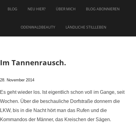
Zum Inhalt springen
BLOG
NEU HIER?
ÜBER MICH
BLOG ABONNIEREN
ODENWALDBEAUTY
LÄNDLICHE STILLLEBEN
Im Tannenrausch.
28. November 2014
Es geht wieder los. Ist eigentlich schon voll im Gange, seit
Wochen. Über die beschauliche Dorfstraße donnern die
LKW, bis in die Nacht hört man das Rufen und die
Kommandos der Männer, das Kreischen der Sägen.