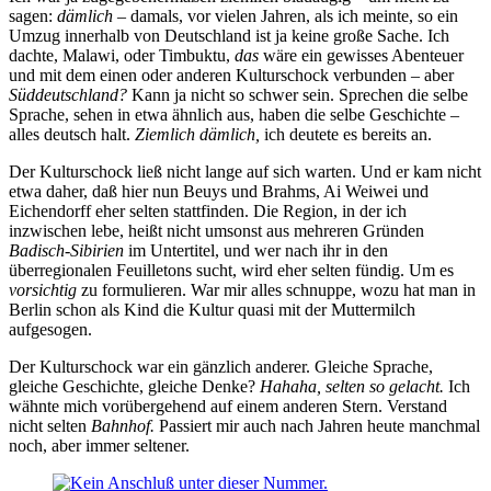
sagen:
dämlich
– damals, vor vielen Jahren, als ich meinte, so ein
Umzug innerhalb von Deutschland ist ja keine große Sache. Ich
dachte, Malawi, oder Timbuktu,
das
wäre ein gewisses Abenteuer
und mit dem einen oder anderen Kulturschock verbunden – aber
Süddeutschland?
Kann ja nicht so schwer sein. Sprechen die selbe
Sprache, sehen in etwa ähnlich aus, haben die selbe Geschichte –
alles deutsch halt.
Ziemlich dämlich,
ich deutete es bereits an.
Der Kulturschock ließ nicht lange auf sich warten. Und er kam nicht
etwa daher, daß hier nun Beuys und Brahms, Ai Weiwei und
Eichendorff eher selten stattfinden. Die Region, in der ich
inzwischen lebe, heißt nicht umsonst aus mehreren Gründen
Badisch-Sibirien
im Untertitel, und wer nach ihr in den
überregionalen Feuilletons sucht, wird eher selten fündig. Um es
vorsichtig
zu formulieren. War mir alles schnuppe, wozu hat man in
Berlin schon als Kind die Kultur quasi mit der Muttermilch
aufgesogen.
Der Kulturschock war ein gänzlich anderer. Gleiche Sprache,
gleiche Geschichte, gleiche Denke?
Hahaha, selten so gelacht.
Ich
wähnte mich vorübergehend auf einem anderen Stern. Verstand
nicht selten
Bahnhof.
Passiert mir auch nach Jahren heute manchmal
noch, aber immer seltener.