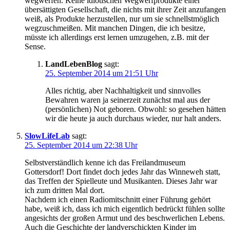
wegwerfen. Keine idiotischen Wegwerfprodukte einer
übersättigten Gesellschaft, die nichts mit ihrer Zeit anzufangen
weiß, als Produkte herzustellen, nur um sie schnellstmöglich
wegzuschmeißen. Mit manchen Dingen, die ich besitze,
müsste ich allerdings erst lernen umzugehen, z.B. mit der
Sense.
LandLebenBlog
sagt:
25. September 2014 um 21:51 Uhr
Alles richtig, aber Nachhaltigkeit und sinnvolles
Bewahren waren ja seinerzeit zunächst mal aus der
(persönlichen) Not geboren. Obwohl: so gesehen hätten
wir die heute ja auch durchaus wieder, nur halt anders.
SlowLifeLab
sagt:
25. September 2014 um 22:38 Uhr
Selbstverständlich kenne ich das Freilandmuseum
Gottersdorf! Dort findet doch jedes Jahr das Winneweh statt,
das Treffen der Spielleute und Musikanten. Dieses Jahr war
ich zum dritten Mal dort.
Nachdem ich einen Radiomitschnitt einer Führung gehört
habe, weiß ich, dass ich mich eigentlich bedrückt fühlen sollte
angesichts der großen Armut und des beschwerlichen Lebens.
Auch die Geschichte der landverschickten Kinder im