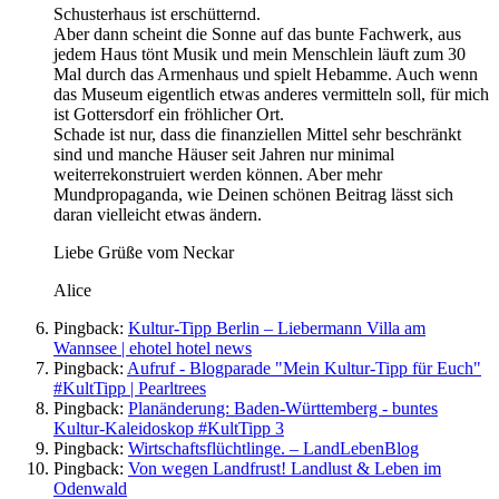
Schusterhaus ist erschütternd.
Aber dann scheint die Sonne auf das bunte Fachwerk, aus
jedem Haus tönt Musik und mein Menschlein läuft zum 30
Mal durch das Armenhaus und spielt Hebamme. Auch wenn
das Museum eigentlich etwas anderes vermitteln soll, für mich
ist Gottersdorf ein fröhlicher Ort.
Schade ist nur, dass die finanziellen Mittel sehr beschränkt
sind und manche Häuser seit Jahren nur minimal
weiterrekonstruiert werden können. Aber mehr
Mundpropaganda, wie Deinen schönen Beitrag lässt sich
daran vielleicht etwas ändern.
Liebe Grüße vom Neckar
Alice
Pingback:
Kultur-Tipp Berlin – Liebermann Villa am
Wannsee | ehotel hotel news
Pingback:
Aufruf - Blogparade "Mein Kultur-Tipp für Euch"
#KultTipp | Pearltrees
Pingback:
Planänderung: Baden-Württemberg - buntes
Kultur-Kaleidoskop #KultTipp 3
Pingback:
Wirtschaftsflüchtlinge. – LandLebenBlog
Pingback:
Von wegen Landfrust! Landlust & Leben im
Odenwald