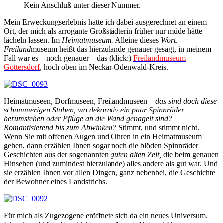
Kein Anschluß unter dieser Nummer.
Mein Erweckungserlebnis hatte ich dabei ausgerechnet an einem
Ort, der mich als arrogante Großstädterin früher nur müde hätte
lächeln lassen. Im
Heimatmuseum.
Alleine dieses
Wort
.
Freiland
museum heißt das hierzulande genauer gesagt, in meinem
Fall war es – noch genauer – das (klick:)
Freilandmuseum
Gottersdorf
, hoch oben im Neckar-Odenwald-Kreis.
Heimatmuseen, Dorfmuseen, Freilandmuseen –
das sind doch diese
schummerigen Stuben, wo dekorativ ein paar Spinnräder
herumstehen oder Pflüge an die Wand genagelt sind?
Romantisierend bis zum Abwinken?
Stimmt, und stimmt nicht.
Wenn Sie mit offenen Augen und Ohren in ein Heimatmuseum
gehen, dann erzählen Ihnen sogar noch die blöden Spinnräder
Geschichten aus der sogenannten
guten alten Zeit,
die beim genauen
Hinsehen (und zumindest hierzulande) alles andere als gut war. Und
sie erzählen Ihnen vor allen Dingen, ganz nebenbei, die Geschichte
der Bewohner eines Landstrichs.
Für mich als Zugezogene eröffnete sich da ein neues Universum.