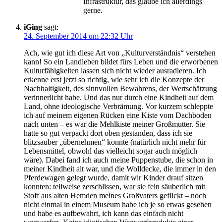
Infrastruktur, das glaube ich allerdings
gerne.
iGing
sagt:
24. September 2014 um 22:32 Uhr
Ach, wie gut ich diese Art von „Kulturverständnis“ verstehen
kann! So ein Landleben bildet fürs Leben und die erworbenen
Kulturfähigkeiten lassen sich nicht wieder ausradieren. Ich
erkenne erst jetzt so richtig, wie sehr ich die Konzepte der
Nachhaltigkeit, des sinnvollen Bewahrens, der Wertschätzung
verinnerlicht habe. Und das nur durch eine Kindheit auf dem
Land, ohne ideologische Verbrämung. Vor kurzem schleppte
ich auf meinem eigenen Rücken eine Kiste vom Dachboden
nach unten – es war die Mehlkiste meiner Großmutter. Sie
hatte so gut verpackt dort oben gestanden, dass ich sie
blitzsauber „übernehmen“ konnte (natürlich nicht mehr für
Lebensmittel, obwohl das vielleicht sogar auch möglich
wäre). Dabei fand ich auch meine Puppenstube, die schon in
meiner Kindheit alt war, und die Wolldecke, die immer in den
Pferdewagen gelegt wurde, damit wir Kinder drauf sitzen
konnten: teilweise zerschlissen, war sie fein säuberlich mit
Stoff aus alten Hemden meines Großvaters geflickt – noch
nicht einmal in einem Museum habe ich je so etwas gesehen
und habe es aufbewahrt, ich kann das einfach nicht