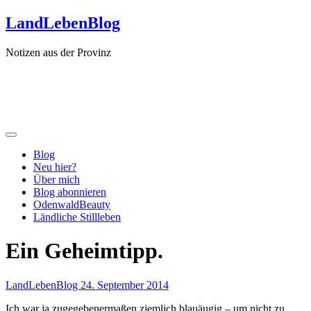
Zum
LandLebenBlog
Inhalt
springen
Notizen aus der Provinz
Blog
Neu hier?
Über mich
Blog abonnieren
OdenwaldBeauty
Ländliche Stillleben
Ein Geheimtipp.
LandLebenBlog
24. September 2014
Ich war ja zugegebenermaßen ziemlich blauäugig – um nicht zu