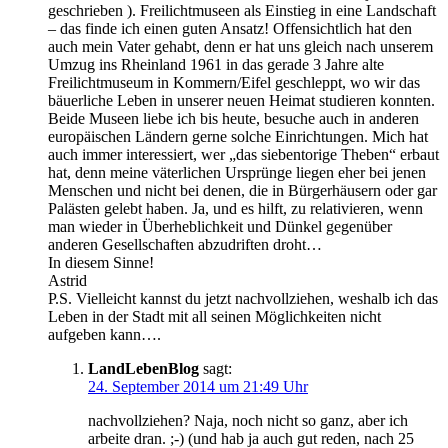
geschrieben ). Freilichtmuseen als Einstieg in eine Landschaft
– das finde ich einen guten Ansatz! Offensichtlich hat den
auch mein Vater gehabt, denn er hat uns gleich nach unserem
Umzug ins Rheinland 1961 in das gerade 3 Jahre alte
Freilichtmuseum in Kommern/Eifel geschleppt, wo wir das
bäuerliche Leben in unserer neuen Heimat studieren konnten.
Beide Museen liebe ich bis heute, besuche auch in anderen
europäischen Ländern gerne solche Einrichtungen. Mich hat
auch immer interessiert, wer „das siebentorige Theben“ erbaut
hat, denn meine väterlichen Ursprünge liegen eher bei jenen
Menschen und nicht bei denen, die in Bürgerhäusern oder gar
Palästen gelebt haben. Ja, und es hilft, zu relativieren, wenn
man wieder in Überheblichkeit und Dünkel gegenüber
anderen Gesellschaften abzudriften droht…
In diesem Sinne!
Astrid
P.S. Vielleicht kannst du jetzt nachvollziehen, weshalb ich das
Leben in der Stadt mit all seinen Möglichkeiten nicht
aufgeben kann….
LandLebenBlog
sagt:
24. September 2014 um 21:49 Uhr
nachvollziehen? Naja, noch nicht so ganz, aber ich
arbeite dran. ;-) (und hab ja auch gut reden, nach 25