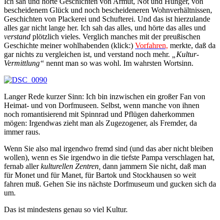
Ich sah und hörte Geschichten von Armut, Not und Hunger, von
bescheidenem Glück und noch bescheideneren Wohnverhältnissen,
Geschichten von Plackerei und Schufterei. Und das ist hierzulande
alles gar nicht lange her. Ich sah das alles, und hörte das alles und
verstand
plötzlich vieles. Verglich manches mit der preußischen
Geschichte meiner wohlhabenden (klick:)
Vorfahren,
merkte, daß da
gar nichts zu vergleichen ist, und verstand noch mehr.
„Kultur-
Vermittlung“
nennt man so was wohl. Im wahrsten Wortsinn.
Langer Rede kurzer Sinn: Ich bin inzwischen ein großer Fan von
Heimat- und von Dorfmuseen. Selbst, wenn manche von ihnen
noch romantisierend mit Spinnrad und Pflügen daherkommen
mögen: Irgendwas zieht man als Zugezogener, als Fremder, da
immer raus.
Wenn Sie also mal irgendwo fremd sind (und das aber nicht bleiben
wollen), wenn es Sie irgendwo in die tiefste Pampa verschlagen hat,
fernab aller
kulturellen Zentren,
dann jammern Sie nicht, daß man
für Monet und für Manet, für Bartok und Stockhausen so weit
fahren muß. Gehen Sie ins nächste Dorfmuseum und gucken sich da
um.
Das ist mindestens genau so viel Kultur.