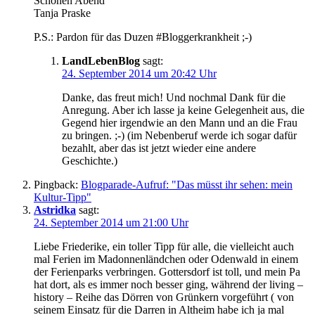
Schönen Abend
Tanja Praske
P.S.: Pardon für das Duzen #Bloggerkrankheit ;-)
LandLebenBlog
sagt:
24. September 2014 um 20:42 Uhr
Danke, das freut mich! Und nochmal Dank für die
Anregung. Aber ich lasse ja keine Gelegenheit aus, die
Gegend hier irgendwie an den Mann und an die Frau
zu bringen. ;-) (im Nebenberuf werde ich sogar dafür
bezahlt, aber das ist jetzt wieder eine andere
Geschichte.)
Pingback:
Blogparade-Aufruf: "Das müsst ihr sehen: mein
Kultur-Tipp"
Astridka
sagt:
24. September 2014 um 21:00 Uhr
Liebe Friederike, ein toller Tipp für alle, die vielleicht auch
mal Ferien im Madonnenländchen oder Odenwald in einem
der Ferienparks verbringen. Gottersdorf ist toll, und mein Pa
hat dort, als es immer noch besser ging, während der living –
history – Reihe das Dörren von Grünkern vorgeführt ( von
seinem Einsatz für die Darren in Altheim habe ich ja mal