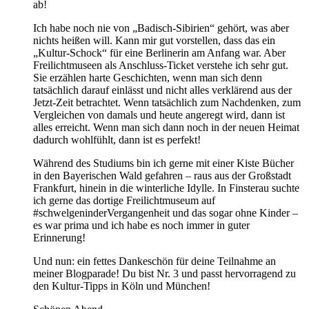
ab!
Ich habe noch nie von „Badisch-Sibirien“ gehört, was aber
nichts heißen will. Kann mir gut vorstellen, dass das ein
„Kultur-Schock“ für eine Berlinerin am Anfang war. Aber
Freilichtmuseen als Anschluss-Ticket verstehe ich sehr gut.
Sie erzählen harte Geschichten, wenn man sich denn
tatsächlich darauf einlässt und nicht alles verklärend aus der
Jetzt-Zeit betrachtet. Wenn tatsächlich zum Nachdenken, zum
Vergleichen von damals und heute angeregt wird, dann ist
alles erreicht. Wenn man sich dann noch in der neuen Heimat
dadurch wohlfühlt, dann ist es perfekt!
Während des Studiums bin ich gerne mit einer Kiste Bücher
in den Bayerischen Wald gefahren – raus aus der Großstadt
Frankfurt, hinein in die winterliche Idylle. In Finsterau suchte
ich gerne das dortige Freilichtmuseum auf
#schwelgeninderVergangenheit und das sogar ohne Kinder –
es war prima und ich habe es noch immer in guter
Erinnerung!
Und nun: ein fettes Dankeschön für deine Teilnahme an
meiner Blogparade! Du bist Nr. 3 und passt hervorragend zu
den Kultur-Tipps in Köln und München!