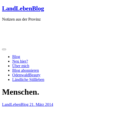
Zum
LandLebenBlog
Inhalt
springen
Notizen aus der Provinz
Blog
Neu hier?
Über mich
Blog abonnieren
OdenwaldBeauty
Ländliche Stillleben
Menschen.
LandLebenBlog
21. März 2014