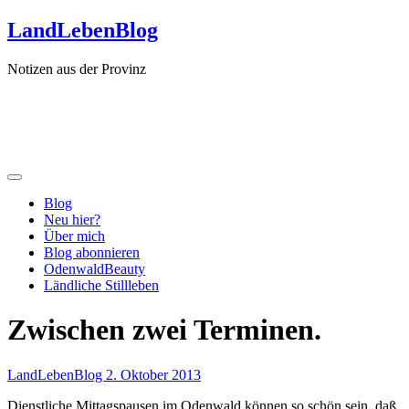
Zum
LandLebenBlog
Inhalt
springen
Notizen aus der Provinz
Blog
Neu hier?
Über mich
Blog abonnieren
OdenwaldBeauty
Ländliche Stillleben
Zwischen zwei Terminen.
LandLebenBlog
2. Oktober 2013
Dienstliche Mittagspausen im Odenwald können so schön sein, daß