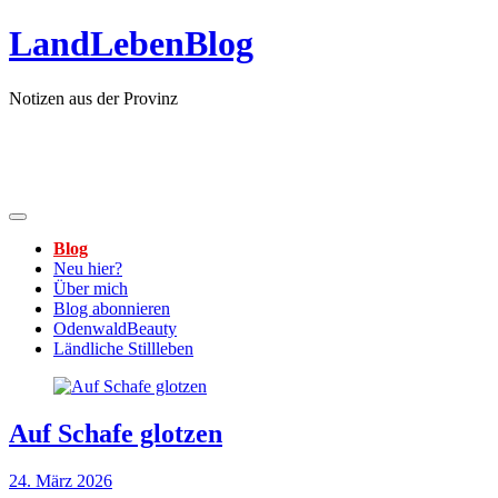
Zum
LandLebenBlog
Inhalt
springen
Notizen aus der Provinz
Blog
Neu hier?
Über mich
Blog abonnieren
OdenwaldBeauty
Ländliche Stillleben
Auf Schafe glotzen
24. März 2026