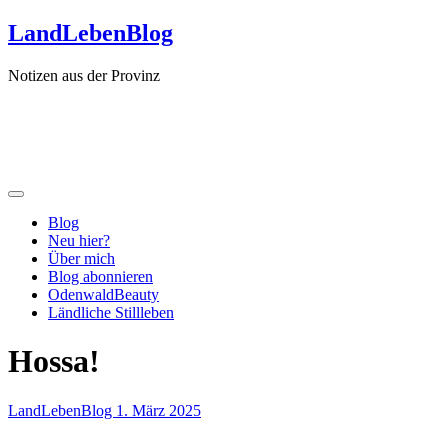
Zum
LandLebenBlog
Inhalt
springen
Notizen aus der Provinz
Blog
Neu hier?
Über mich
Blog abonnieren
OdenwaldBeauty
Ländliche Stillleben
Hossa!
LandLebenBlog
1. März 2025