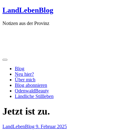
Zum
LandLebenBlog
Inhalt
springen
Notizen aus der Provinz
Blog
Neu hier?
Über mich
Blog abonnieren
OdenwaldBeauty
Ländliche Stillleben
Jetzt ist zu.
LandLebenBlog
9. Februar 2025