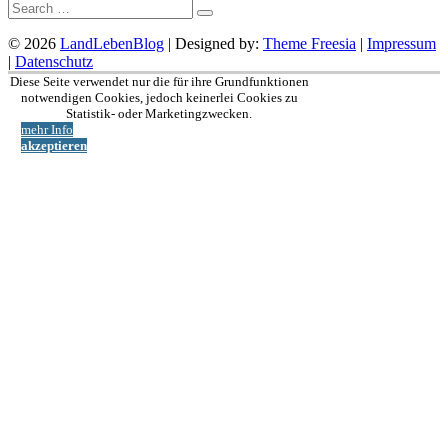
Suche:
© 2026
LandLebenBlog
| Designed by:
Theme Freesia
|
Impressum
|
Datenschutz
Nach
Diese Seite verwendet nur die für ihre Grundfunktionen
oben
notwendigen Cookies, jedoch keinerlei Cookies zu
Statistik- oder Marketingzwecken.
mehr Info
akzeptieren