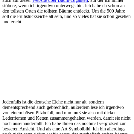
auch auf dieser
Website über Baum-Giganten
, auf der ich immer
stöbere, wenn ich irgendwo unterwegs bin. Ich habe da schon an
den tollsten Orten die tollsten Bäume entdeckt. Um die 500 Jahre
soll die Frühstückseiche alt sein, und so vieles hat sie schon gesehen
und erlebt.
Jedenfalls ist die deutsche Eiche nicht nur alt, sondern
dementsprechend auch gebrechlich, außerdem lese ich irgendwo
von einem bösen Pilzbefall, und nun muß sie also mit dicken
Lederriemen und Ketten zusammengehalten werden, damit sie nicht
noch auseinanderfällt. Ich habe Ihnen das nochmal vergrößert zur
besseren Ansicht. Und als eine Art Symbolbild. Ich bin allerdings