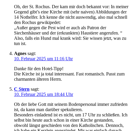
Oh, der St. Rochus. Der kam mir doch bekannt vor: In meiner
Gegend gibt’s eine Kirche mit (sehr naiven) Abbildungen der
14 Nothelfer. Ich kenne die nicht auswendig, also mal schnell
den Rochus gewikipedet:
„Außer gegen die Pest wird er auch als Patron der
Siechenhäuser und der (erkrankten) Haustiere angerufen. “
Also, falls ein Hund mal krank wird: Sie wissen jetzt, was zu
tun ist.
Agnes
sagt:
10. Februar 2025 um 11:16 Uhr
Danke für den Hotel-Tipp!
Die Kirche ist ja total interessant. Fast romanisch. Passt zum
charmanten älteren Herrn.
C Stern
sagt:
10. Februar 2025 um 18:44 Uhr
Ob der liebe Gott mit seinem Bodenpersonal immer zufrieden
ist, da kann man darüber spekulieren.
Besonders einladend ist es nicht, um 17 Uhr zu schließen. Ich
selbst bin heute auch schon in einer Kirche gestanden,
obwohl längst geschieden von den Katholischen. Dennoch,
ich habe ein Kerzlein angezündet. Mir war einfach danach.