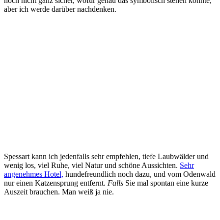
noch nicht ganz sicher, wofür genau das symbolisch stehen könnte,
aber ich werde darüber nachdenken.
Spessart kann ich jedenfalls sehr empfehlen, tiefe Laubwälder und
wenig los, viel Ruhe, viel Natur und schöne Aussichten.
Sehr
angenehmes Hotel,
hundefreundlich noch dazu, und vom Odenwald
nur einen Katzensprung entfernt.
Falls
Sie mal spontan eine kurze
Auszeit brauchen. Man weiß ja nie.