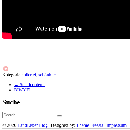
Kategorie :
allerlei
,
schönhier
←
Schafcontent.
BIWYFI
→
Suche
Suche:
© 2026
LandLebenBlog
| Designed by:
Theme Freesia
|
Impressum
|