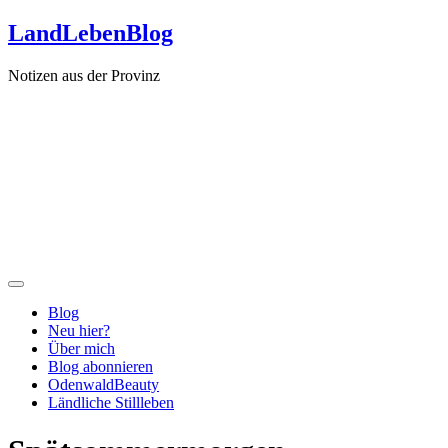
Zum
LandLebenBlog
Inhalt
springen
Notizen aus der Provinz
Blog
Neu hier?
Über mich
Blog abonnieren
OdenwaldBeauty
Ländliche Stillleben