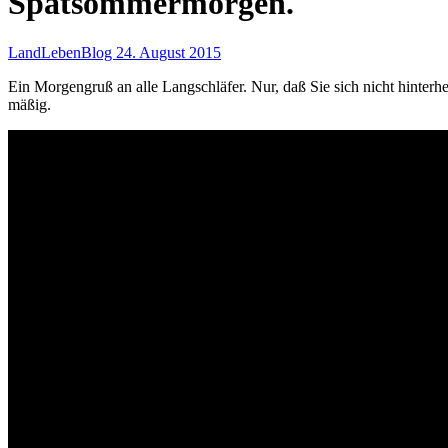
Spätsommermorgen.
LandLebenBlog
24. August 2015
Ein Morgengruß an alle Langschläfer. Nur, daß Sie sich nicht hinter
mäßig.